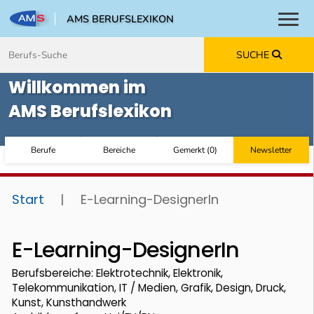
AMS BERUFSLEXIKON
Toggl
Zum Inhalt springen
Zum Navmenü springen
Zur Suche springen
Zur Footer springen
SUCHE
Willkommen im
AMS Berufslexikon
Berufe
Bereiche
Gemerkt
(
0
)
Newsletter
Start
|
E-Learning-DesignerIn
E-Learning-DesignerIn
Berufsbereiche: Elektrotechnik, Elektronik,
Telekommunikation, IT / Medien, Grafik, Design, Druck,
Kunst, Kunsthandwerk