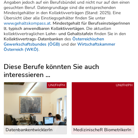
Angaben jedoch auf ein Berufsbündel und nicht nur auf den einen
gesuchten Beruf. Datengrundlage sind die entsprechenden
Mindestgehälter in den Kollektivverträgen (Stand: 2025). Eine
Übersicht über alle Einstiegsgehälter finden Sie unter
www.gehaltskompass.at
.
Mindestgehalt für BerufseinsteigerInnen
lt. typisch anwendbaren Kollektivvertägen.
Die aktuellen
kollektivvertraglichen
Lohn- und Gehaltstafeln
finden Sie in den
Kollektivvertrags-Datenbanken
des
Österreichischen
Gewerkschaftsbundes (ÖGB)
und der
Wirtschaftskammer
Österreich (WKÖ)
.
Diese Berufe könnten Sie auch
interessieren ...
Uber weitere Berufsvorschläge
UNI/FH/PH
UNI/FH/PH
MedizinischeR BiometrikerIn
Data Scientist (m/w)