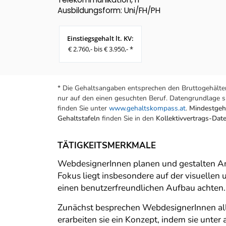
Ausbildungsform: Uni/FH/PH
Einstiegsgehalt lt. KV:
€ 2.760,- bis € 3.950,- *
* Die Gehaltsangaben entsprechen den Bruttogehälter
nur auf den einen gesuchten Beruf. Datengrundlage si
finden Sie unter
www.gehaltskompass.at
.
Mindestgeha
Gehaltstafeln
finden Sie in den
Kollektivvertrags-Da
TÄTIGKEITSMERKMALE
WebdesignerInnen planen und gestalten A
Fokus liegt insbesondere auf der visuelle
einen benutzerfreundlichen Aufbau achten.
Zunächst besprechen WebdesignerInnen al
erarbeiten sie ein Konzept, indem sie unt