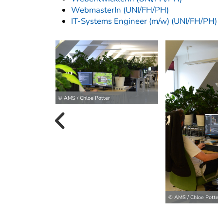
WebmasterIn (UNI/FH/PH)
IT-Systems Engineer (m/w) (UNI/FH/PH)
© AMS / Chloe Potter
vorherige B
© AMS / Chloe Potte