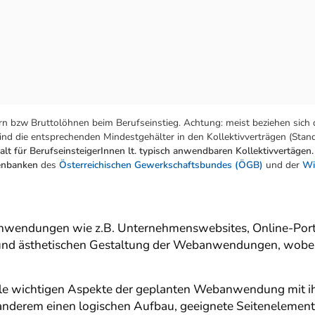
n bzw Bruttolöhnen beim Berufseinstieg. Achtung: meist beziehen sich 
nd die entsprechenden Mindestgehälter in den Kollektivverträgen (Stand:
lt für BerufseinsteigerInnen lt. typisch anwendbaren Kollektivvertägen.
tenbanken
des
Österreichischen Gewerkschaftsbundes (ÖGB)
und der
Wi
nwendungen wie z.B. Unternehmenswebsites, Online-Port
n und ästhetischen Gestaltung der Webanwendungen, wobei
le wichtigen Aspekte der geplanten Webanwendung mit i
er anderem einen logischen Aufbau, geeignete Seitenelemen