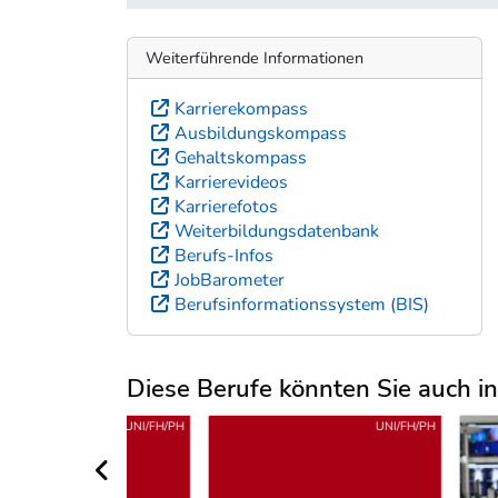
Weiterführende Informationen
Karrierekompass
Ausbildungskompass
Gehaltskompass
Karrierevideos
Karrierefotos
Weiterbildungsdatenbank
Berufs-Infos
JobBarometer
Berufsinformationssystem (BIS)
Diese Berufe könnten Sie auch int
Uber weitere Berufsvorschläge
UNI/FH/PH
UNI/FH/PH