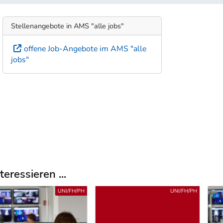
Stellenangebote in AMS "alle jobs"
offene Job-Angebote im AMS "alle
jobs"
eressieren ...
UNI/FH/PH
UNI/FH/PH