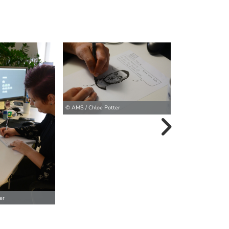
© AMS / Chloe Potter
© AMS / Chloe Pot
weitere Bilder>
er