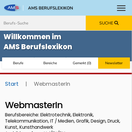
AMS BERUFSLEXIKON
Toggl
Zum Inhalt springen
Zum Navmenü springen
Zur Suche springen
Zur Footer springen
SUCHE
Willkommen im
AMS Berufslexikon
Berufe
Bereiche
Gemerkt
(
0
)
Newsletter
Start
|
WebmasterIn
WebmasterIn
Berufsbereiche: Elektrotechnik, Elektronik,
Telekommunikation, IT / Medien, Grafik, Design, Druck,
Kunst, Kunsthandwerk