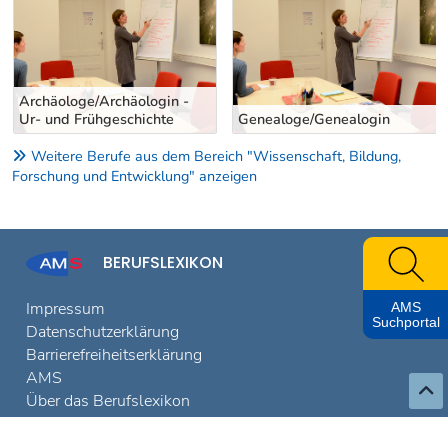
Archäologe/Archäologin -
Ur- und Frühgeschichte
Genealoge/Genealogin
Weitere Berufe aus dem Bereich "Wissenschaft, Bildung,
Forschung und Entwicklung" anzeigen
BERUFSLEXIKON
Impressum
AMS
Suchportal
Datenschutzerklärung
Barrierefreiheitserklärung
AMS
Über das Berufslexikon
© 2026, AMS Österreich