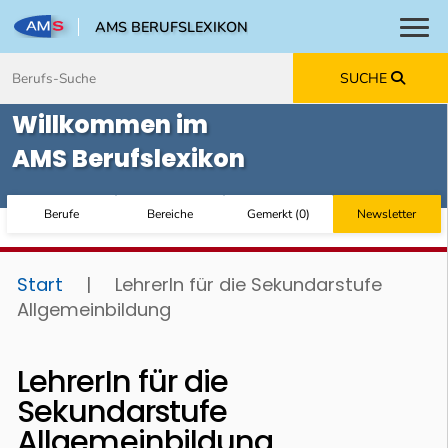
AMS BERUFSLEXIKON
Toggl
Zum Inhalt springen
Zum Navmenü springen
Zur Suche springen
Zur Footer springen
SUCHE
Willkommen im
AMS Berufslexikon
Berufe
Bereiche
Gemerkt
(
0
)
Newsletter
Start
|
LehrerIn für die Sekundarstufe
Allgemeinbildung
LehrerIn für die
Sekundarstufe
Allgemeinbildung