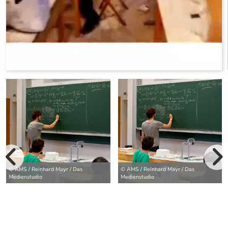
vorherige Bilde
© AMS / Reinhard Mayr / Das
© AMS / Reinhard Mayr / Das
wei
Medienstudio
Medienstudio