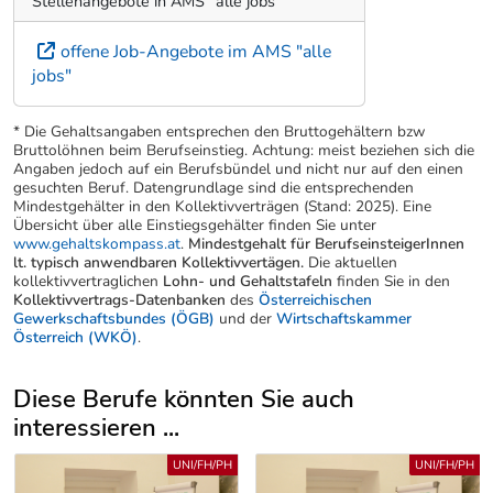
Stellenangebote in AMS "alle jobs"
offene Job-Angebote im AMS "alle
jobs"
* Die Gehaltsangaben entsprechen den Bruttogehältern bzw
Bruttolöhnen beim Berufseinstieg. Achtung: meist beziehen sich die
Angaben jedoch auf ein Berufsbündel und nicht nur auf den einen
gesuchten Beruf. Datengrundlage sind die entsprechenden
Mindestgehälter in den Kollektivverträgen (Stand: 2025). Eine
Übersicht über alle Einstiegsgehälter finden Sie unter
www.gehaltskompass.at
.
Mindestgehalt für BerufseinsteigerInnen
lt. typisch anwendbaren Kollektivvertägen.
Die aktuellen
kollektivvertraglichen
Lohn- und Gehaltstafeln
finden Sie in den
Kollektivvertrags-Datenbanken
des
Österreichischen
Gewerkschaftsbundes (ÖGB)
und der
Wirtschaftskammer
Österreich (WKÖ)
.
Diese Berufe könnten Sie auch
interessieren ...
Uber weitere Berufsvorschläge
UNI/FH/PH
UNI/FH/PH