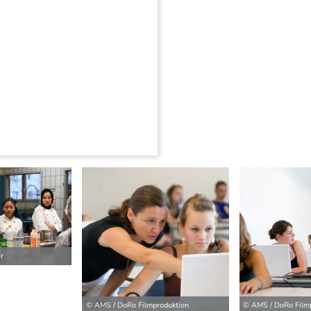
ilder
r
© AMS / DoRo Filmproduktion
© AMS / DoRo Film