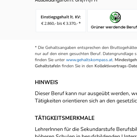
Einstiegsgehalt lt. KV:
€ 2.860,- bis € 3.370,- *
Grüner werdende Beru
* Die Gehaltsangaben entsprechen den Bruttogehälter
nur auf den einen gesuchten Beruf. Datengrundlage si
finden Sie unter
www.gehaltskompass.at
.
Mindestgeha
Gehaltstafeln
finden Sie in den
Kollektivvertrags-Da
HINWEIS
Dieser Beruf kann nur ausgeübt werden, we
Tätigkeiten orientieren sich an den gesetz
TÄTIGKEITSMERKMALE
LehrerInnen für die Sekundarstufe Berufsbi
höheren Schulen in berufsbildenden Unterri