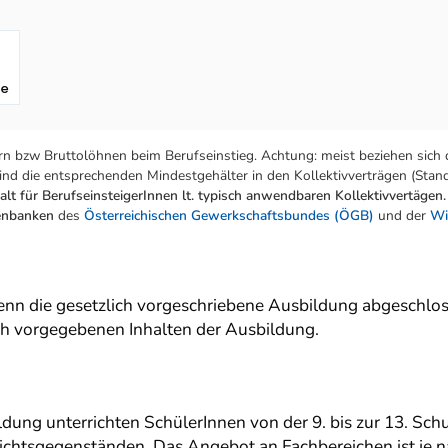
fe
n bzw Bruttolöhnen beim Berufseinstieg. Achtung: meist beziehen sich 
nd die entsprechenden Mindestgehälter in den Kollektivverträgen (Stand:
lt für BerufseinsteigerInnen lt. typisch anwendbaren Kollektivvertägen.
tenbanken
des
Österreichischen Gewerkschaftsbundes (ÖGB)
und der
Wi
nn die gesetzlich vorgeschriebene Ausbildung abgeschlos
lich vorgegebenen Inhalten der Ausbildung.
ldung unterrichten SchülerInnen von der 9. bis zur 13. Sch
chtsgegenständen. Das Angebot an Fachbereichen ist je nac