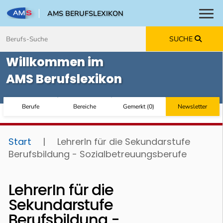
AMS BERUFSLEXIKON
Toggl
Zum Inhalt springen
Zum Navmenü springen
Zur Suche springen
Zur Footer springen
SUCHE
Willkommen im
AMS Berufslexikon
Berufe
Bereiche
Gemerkt
(
0
)
Newsletter
Start
|
LehrerIn für die Sekundarstufe
Berufsbildung - Sozialbetreuungsberufe
LehrerIn für die
Sekundarstufe
Berufsbildung -