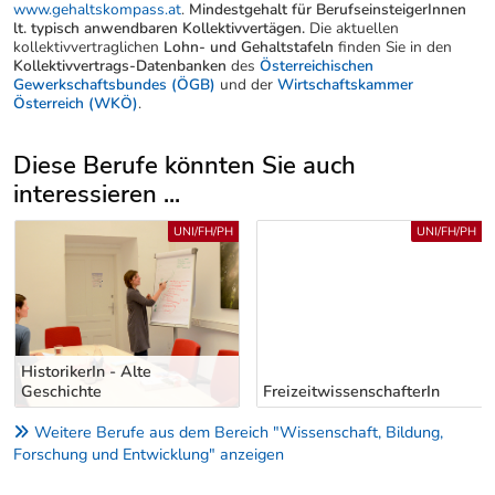
www.gehaltskompass.at
.
Mindestgehalt für BerufseinsteigerInnen
lt. typisch anwendbaren Kollektivvertägen.
Die aktuellen
kollektivvertraglichen
Lohn- und Gehaltstafeln
finden Sie in den
Kollektivvertrags-Datenbanken
des
Österreichischen
Gewerkschaftsbundes (ÖGB)
und der
Wirtschaftskammer
Österreich (WKÖ)
.
Diese Berufe könnten Sie auch
interessieren ...
Uber weitere Berufsvorschläge
UNI/FH/PH
UNI/FH/PH
HistorikerIn - Alte
Geschichte
FreizeitwissenschafterIn
Weitere Berufe aus dem Bereich "Wissenschaft, Bildung,
Forschung und Entwicklung" anzeigen