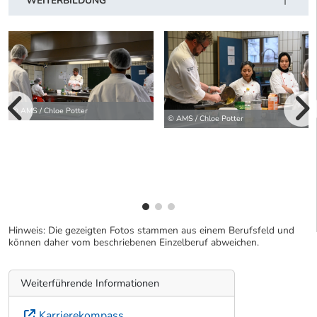
WEITERBILDUNG
© AMS / Chloe Potter
vorherige Bilde
© AMS / Chloe Potter
wei
Hinweis: Die gezeigten Fotos stammen aus einem Berufsfeld und
können daher vom beschriebenen Einzelberuf abweichen.
Weiterführende Informationen
Karrierekompass