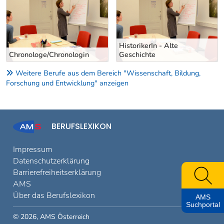
HistorikerIn - Alte
Geschichte
HistorikerIn
Weitere Berufe aus dem Bereich "Wissenschaft, Bildung,
Forschung und Entwicklung" anzeigen
BERUFSLEXIKON
Impressum
Datenschutzerklärung
Barrierefreiheitserklärung
AMS
Über das Berufslexikon
AMS
Suchportal
© 2026, AMS Österreich