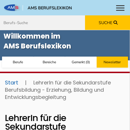
AMS BERUFSLEXIKON
Toggl
Zum Inhalt springen
Zum Navmenü springen
Zur Suche springen
Zur Footer springen
SUCHE
Willkommen im
AMS Berufslexikon
Berufe
Bereiche
Gemerkt
(
0
)
Newsletter
Start
|
LehrerIn für die Sekundarstufe
Berufsbildung - Erziehung, Bildung und
Entwicklungsbegleitung
LehrerIn für die
Sekundarstufe