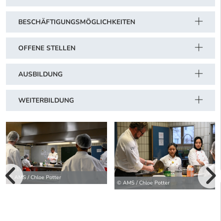
BESCHÄFTIGUNGSMÖGLICHKEITEN
OFFENE STELLEN
AUSBILDUNG
WEITERBILDUNG
© AMS / Chloe Potter
vorherige Bilde
© AMS / Chloe Potter
wei