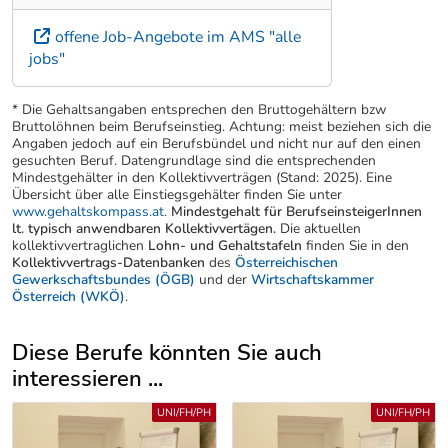
offene Job-Angebote im AMS "alle
jobs"
* Die Gehaltsangaben entsprechen den Bruttogehältern bzw
Bruttolöhnen beim Berufseinstieg. Achtung: meist beziehen sich die
Angaben jedoch auf ein Berufsbündel und nicht nur auf den einen
gesuchten Beruf. Datengrundlage sind die entsprechenden
Mindestgehälter in den Kollektivverträgen (Stand: 2025). Eine
Übersicht über alle Einstiegsgehälter finden Sie unter
www.gehaltskompass.at
.
Mindestgehalt für BerufseinsteigerInnen
lt. typisch anwendbaren Kollektivvertägen.
Die aktuellen
kollektivvertraglichen
Lohn- und Gehaltstafeln
finden Sie in den
Kollektivvertrags-Datenbanken
des
Österreichischen
Gewerkschaftsbundes (ÖGB)
und der
Wirtschaftskammer
Österreich (WKÖ)
.
Diese Berufe könnten Sie auch
interessieren ...
Uber weitere Berufsvorschläge
UNI/FH/PH
UNI/FH/PH