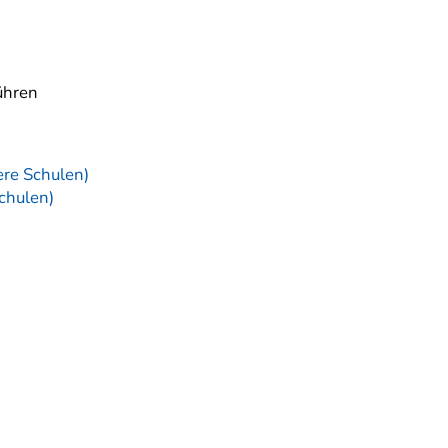
ühren
ere Schulen)
chulen)