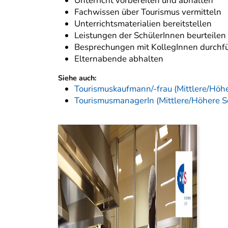
Unterricht vorbereiten und abhalten
Fachwissen über Tourismus vermitteln
Unterrichtsmaterialien bereitstellen
Leistungen der SchülerInnen beurteilen
Besprechungen mit KollegInnen durchf
Elternabende abhalten
Siehe auch:
Tourismuskaufmann/-frau (Mittlere/Höh
TourismusmanagerIn (Mittlere/Höhere S