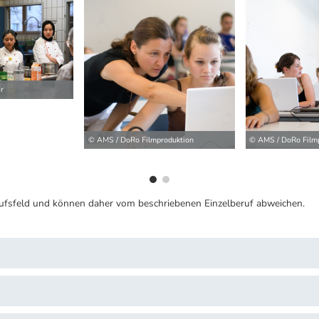
ilder
r
© AMS / DoRo Filmproduktion
© AMS / DoRo Film
ufsfeld und können daher vom beschriebenen Einzelberuf abweichen.