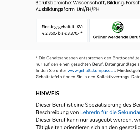
Berufsbereiche: Wissenschaft, Bildung, Fors
Ausbildungsform: Uni/FH/PH
Einstiegsgehalt lt. KV:
€ 2.860,- bis € 3.370,- *
Grüner werdende Beru
* Die Gehaltsangaben entsprechen den Bruttogehälter
nur auf den einen gesuchten Beruf. Datengrundlage si
finden Sie unter
www.gehaltskompass.at
.
Mindestgeha
Gehaltstafeln
finden Sie in den
Kollektivvertrags-Da
HINWEIS
Dieser Beruf ist eine Spezialisierung des B
Beschreibung von
LehrerIn für die Sekund
Dieser Beruf kann nur ausgeübt werden, we
Tätigkeiten orientieren sich an den gesetz