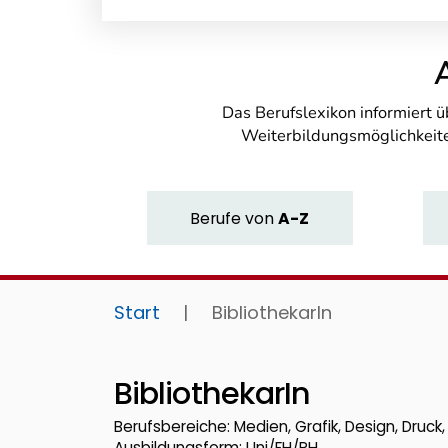
Das Berufslexikon informiert 
Weiterbildungsmöglichkeite
Berufe
von
A-Z
Start
|
BibliothekarIn
BibliothekarIn
Berufsbereiche: Medien, Grafik, Design, Druc
Ausbildungsform: Uni/FH/PH