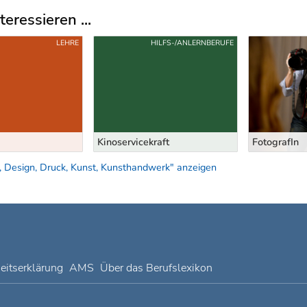
eressieren ...
LEHRE
HILFS-/ANLERNBERUFE
Kinoservicekraft
FotografIn
, Design, Druck, Kunst, Kunsthandwerk" anzeigen
heitserklärung
AMS
Über das Berufslexikon