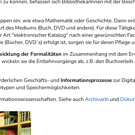
 zu können, befassen sich BibliothekarInnen mit der Bes
uppen ein, wie etwa Mathematik oder Geschichte. Dann ord
 Art des Mediums (Buch, DVD und andere). Für diese Tätigkei
ner Art "elektronischer Katalog" nach einer gewünschten F
Bücher, DVD`s) erfolgt ist, sorgen sie für deren Pflege u
icklung der Formalitäten
im Zusammenhang mit dem Erwe
ckeln sie die Entlehnvorgänge ab, z.B. den Buchverleih. I
orderlichen Geschäfts- und
Informationsprozesse
zur Digita
ntypen und Speichermöglichkeiten.
ormationswissenschaften. Siehe auch
ArchivarIn
und
Dokum