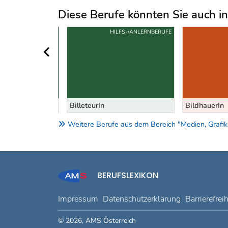
Diese Berufe könnten Sie auch int
Uber weitere Berufsvorschläge
S-/ANLERNBERUFE
HILFS-/ANLERNBERUFE
vorheriger Bereich
In
BilleteurIn
BildhauerIn
Weitere Berufe aus dem Bereich "Medien, Grafik
BERUFSLEXIKON
Impressum
Datenschutzerklärung
Barrierefrei
© 2026, AMS Österreich