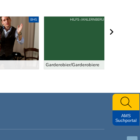
BHS
HILFS-/ANLERNBERUFE
nächster Berei
Garderobier/Garderobiere
BildhauerIn
AMS
Suchportal