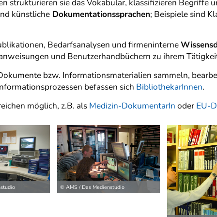
n strukturieren sie das Vokabular, klassifizieren Begriffe 
nd künstliche
Dokumentationssprachen
; Beispiele sind K
blikationen, Bedarfsanalysen und firmeninterne
Wissens
anweisungen und Benutzerhandbüchern zu ihrem Tätigkeit
r Dokumente bzw. Informationsmaterialien sammeln, bearbe
nformationsprozessen befassen sich
BibliothekarInnen
.
eichen möglich, z.B. als
Medizin-DokumentarIn
oder
EU-D
studio
© AMS / Das Medienstudio