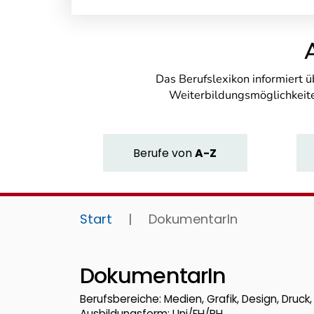
Das Berufslexikon informiert 
Weiterbildungsmöglichkeite
Berufe
von
A-Z
Start
|
DokumentarIn
DokumentarIn
Berufsbereiche: Medien, Grafik, Design, Druc
Ausbildungsform: Uni/FH/PH