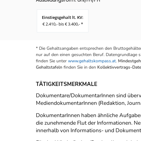
Einstiegsgehalt lt. KV:
€ 2.410,- bis € 3.400,- *
* Die Gehaltsangaben entsprechen den Bruttogehälter
nur auf den einen gesuchten Beruf. Datengrundlage si
finden Sie unter
www.gehaltskompass.at
.
Mindestgeha
Gehaltstafeln
finden Sie in den
Kollektivvertrags-Da
TÄTIGKEITSMERKMALE
Dokumentare/DokumentarInnen sind überwiegen
MediendokumentarInnen (Redaktion, Journa
DokumentarInnen haben ähnliche Aufgaben 
die zunehmende Flut der Informationen. Neb
innerhalb von Informations- und Dokumen