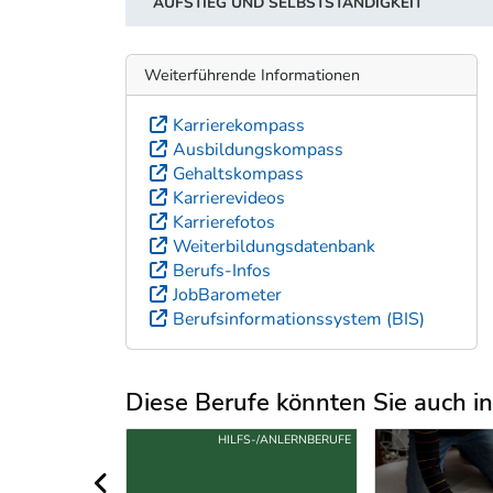
AUFSTIEG UND SELBSTSTÄNDIGKEIT
Weiterführende Informationen
Karrierekompass
Ausbildungskompass
Gehaltskompass
Karrierevideos
Karrierefotos
Weiterbildungsdatenbank
Berufs-Infos
JobBarometer
Berufsinformationssystem (BIS)
Diese Berufe könnten Sie auch int
Uber weitere Berufsvorschläge
S-/ANLERNBERUFE
BMS/BHS
HIL