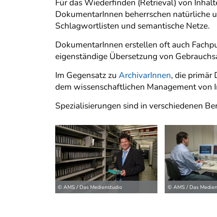
Für das Wiederfinden (Retrieval) von Inhalte
DokumentarInnen beherrschen natürliche u
Schlagwortlisten und semantische Netze.
DokumentarInnen erstellen oft auch Fachpu
eigenständige Übersetzung von Gebrauchs
Im Gegensatz zu
ArchivarInnen
, die primä
dem wissenschaftlichen Management von I
Spezialisierungen sind in verschiedenen Ber
© AMS / Das Medienstudio
© AMS / Das Medien