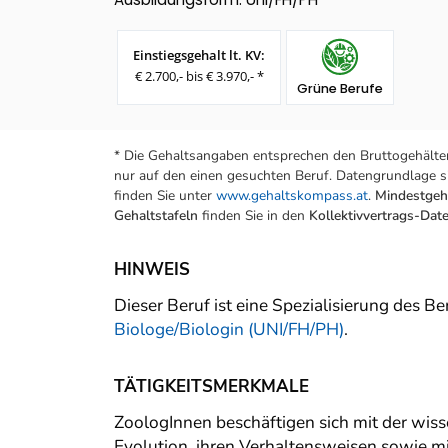
Einstiegsgehalt lt. KV:
€ 2.700,- bis € 3.970,- *
Grüne Berufe
* Die Gehaltsangaben entsprechen den Bruttogehälter
nur auf den einen gesuchten Beruf. Datengrundlage si
finden Sie unter
www.gehaltskompass.at
.
Mindestgeha
Gehaltstafeln
finden Sie in den
Kollektivvertrags-Da
HINWEIS
Dieser Beruf ist eine Spezialisierung des B
Biologe/Biologin (UNI/FH/PH)
.
TÄTIGKEITSMERKMALE
ZoologInnen beschäftigen sich mit der wiss
Evolution, ihren Verhaltensweisen sowie m