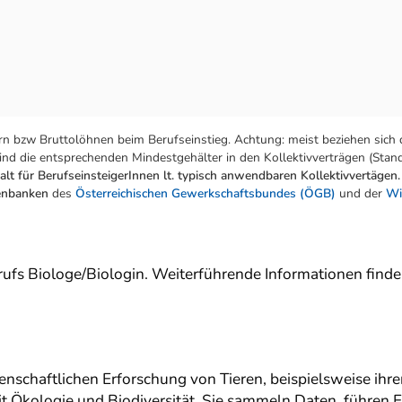
n bzw Bruttolöhnen beim Berufseinstieg. Achtung: meist beziehen sich 
nd die entsprechenden Mindestgehälter in den Kollektivverträgen (Stand:
lt für BerufseinsteigerInnen lt. typisch anwendbaren Kollektivvertägen.
tenbanken
des
Österreichischen Gewerkschaftsbundes (ÖGB)
und der
Wi
erufs Biologe/Biologin. Weiterführende Informationen find
enschaftlichen Erforschung von Tieren, beispielsweise ihre
it Ökologie und Biodiversität. Sie sammeln Daten, führen 