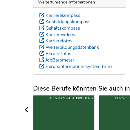
Weiterführende Informationen
Karrierekompass
Ausbildungskompass
Gehaltskompass
Karrierevideos
Karrierefotos
Weiterbildungsdatenbank
Berufs-Infos
JobBarometer
Berufsinformationssystem (BIS)
Diese Berufe könnten Sie auch int
Uber weitere Berufsvorschläge
BMS/BHS
KURZ-/SPEZIALAUSBILDUNG
KURZ-/SP
vorheriger Bereich