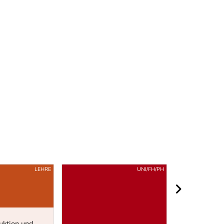
LEHRE
UNI/FH/PH
nächster Berei
ktion und