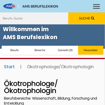
AMS BERUFSLEXIKON
Toggl
Zum Inhalt springen
Zum Navmenü springen
Zur Suche springen
Zur Footer springen
SUCHE
Willkommen im
AMS Berufslexikon
Berufe
Bereiche
Gemerkt
(
0
)
Newsletter
Start
|
Ökotrophologe/Ökotrophologin
Ökotrophologe/
Ökotrophologin
Berufsbereiche: Wissenschaft, Bildung, Forschung und
Entwicklung