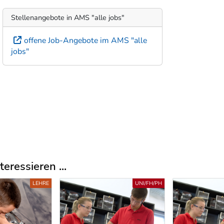
Stellenangebote in AMS "alle jobs"
offene Job-Angebote im AMS "alle
jobs"
eressieren ...
UNI/FH/PH
BMS/BH