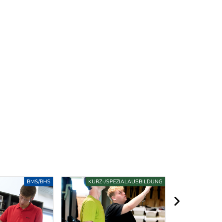
S
KURZ-/SPEZIALAUSBILDUNG
LEHR
nächster Berei