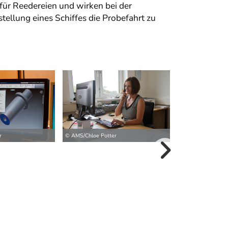
für Reedereien und wirken bei der
tellung eines Schiffes die Probefahrt zu
© AMS / Das Medi
r
© AMS/Chloe Potter
weitere Bilder>