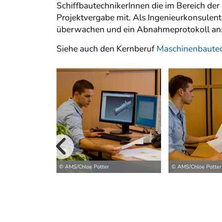
SchiffbautechnikerInnen die im Bereich de
Projektvergabe mit. Als IngenieurkonsulentI
überwachen und ein Abnahmeprotokoll anz
Siehe auch den Kernberuf
Maschinenbautec
vorherige B
© AMS/Chloe Potter
© AMS/Chloe Potter