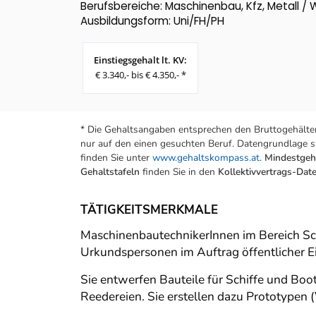
Berufsbereiche: Maschinenbau, Kfz, Metall / 
Ausbildungsform: Uni/FH/PH
Einstiegsgehalt lt. KV:
€ 3.340,- bis € 4.350,- *
* Die Gehaltsangaben entsprechen den Bruttogehälter
nur auf den einen gesuchten Beruf. Datengrundlage si
finden Sie unter
www.gehaltskompass.at
.
Mindestgeha
Gehaltstafeln
finden Sie in den
Kollektivvertrags-Da
TÄTIGKEITSMERKMALE
MaschinenbautechnikerInnen im Bereich Sch
Urkundspersonen im Auftrag öffentlicher Ei
Sie entwerfen Bauteile für Schiffe und 
Reedereien. Sie erstellen dazu Prototypen 