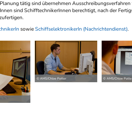
r Planung tätig sind übernehmen Ausschreibungsverfahren 
nnen sind SchifftechnikerInnen berechtigt, nach der Fertigs
ufertigen.
hnikerIn
sowie
SchiffselektronikerIn (Nachrichtendienst)
.
© AMS/Chloe Potter
© AMS/Chloe Potte
ilder