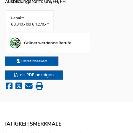
Ausbildungsform: Uni/FH/PH
Gehalt:
€ 3.340,- bis € 4.270,- *
Grüner werdende Berufe
Beruf
merken
als PDF anzeigen
TÄTIGKEITSMERKMALE