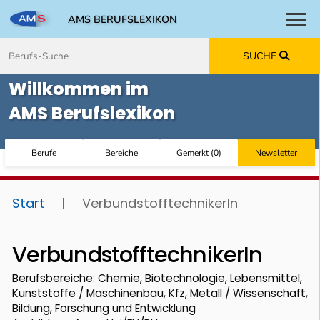
AMS BERUFSLEXIKON
Toggl
Zum Inhalt springen
Zum Navmenü springen
Zur Suche springen
Zur Footer springen
SUCHE
Willkommen im
AMS Berufslexikon
Berufe
Bereiche
Gemerkt
(
0
)
Newsletter
Start
|
VerbundstofftechnikerIn
VerbundstofftechnikerIn
Berufsbereiche: Chemie, Biotechnologie, Lebensmittel,
Kunststoffe / Maschinenbau, Kfz, Metall / Wissenschaft,
Bildung, Forschung und Entwicklung