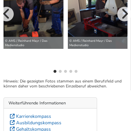
vorherige Bilde
wei
© AMS / Reinhard Mayr / Das
© AMS / Reinhard Mayr / Das
Medienstudio
Medienstudio
Hinweis: Die gezeigten Fotos stammen aus einem Berufsfeld und
können daher vom beschriebenen Einzelberuf abweichen.
Weiterführende Informationen
Karrierekompass
Ausbildungskompass
Gehaltskompass