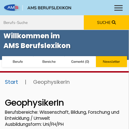
AMS BERUFSLEXIKON
Toggl
Zum Inhalt springen
Zum Navmenü springen
Zur Suche springen
Zur Footer springen
SUCHE
Willkommen im
AMS Berufslexikon
Berufe
Bereiche
Gemerkt
(
0
)
Newsletter
Start
|
GeophysikerIn
GeophysikerIn
Berufsbereiche: Wissenschaft, Bildung, Forschung und
Entwicklung / Umwelt
Ausbildungsform: Uni/FH/PH