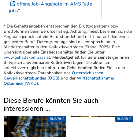
offene Job-Angebote im AMS "alle
jobs"
* Die Gehaltsangaben entsprechen den Bruttogehältern bzw
Bruttolöhnen beim Berufseinstieg. Achtung: meist beziehen sich die
Angaben jedoch auf ein Berufsbündel und nicht nur auf den einen
gesuchten Beruf. Datengrundlage sind die entsprechenden
Mindestgehälter in den Kollektivverträgen (Stand: 2025). Eine
Übersicht über alle Einstiegsgehälter finden Sie unter
www.gehaltskompass.at
.
Mindestgehalt für BerufseinsteigerInnen
lt. typisch anwendbaren Kollektivvertägen.
Die aktuellen
kollektivvertraglichen
Lohn- und Gehaltstafeln
finden Sie in den
Kollektivvertrags-Datenbanken
des
Österreichischen
Gewerkschaftsbundes (ÖGB)
und der
Wirtschaftskammer
Österreich (WKÖ)
.
Diese Berufe könnten Sie auch
interessieren ...
Uber weitere Berufsvorschläge
BMS/BHS
BMS/BHS