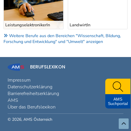
LeistungselektronikerIn
LandwirtIn
Weitere Berufe aus den Bereichen "Wissenschaft, Bildung,
Forschung und Entwicklung" und "Umwelt" anzeigen
BERUFSLEXIKON
Impressum
Datenschutzerklärung
Barrierefreiheitserklärung
AMS
AMS
Suchportal
Über das Berufslexikon
© 2026, AMS Österreich