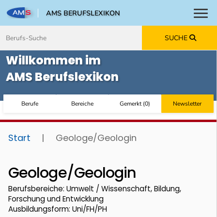
AMS BERUFSLEXIKON
Toggl
Zum Inhalt springen
Zum Navmenü springen
Zur Suche springen
Zur Footer springen
SUCHE
Willkommen im
AMS Berufslexikon
Berufe
Bereiche
Gemerkt
(
0
)
Newsletter
Start
|
Geologe/Geologin
Geologe/Geologin
Berufsbereiche: Umwelt / Wissenschaft, Bildung,
Forschung und Entwicklung
Ausbildungsform: Uni/FH/PH