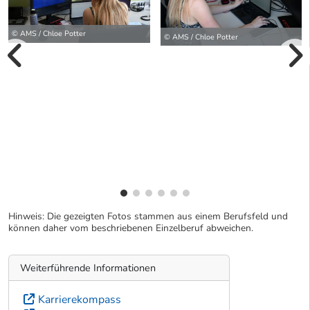
© AMS / Chloe Potter
© AMS / Chloe Potter
vorherige Bilde
wei
Hinweis: Die gezeigten Fotos stammen aus einem Berufsfeld und
können daher vom beschriebenen Einzelberuf abweichen.
Weiterführende Informationen
Karrierekompass