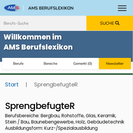
AMS BERUFSLEXIKON
Toggl
Zum Inhalt springen
Zum Navmenü springen
Zur Suche springen
Zur Footer springen
SUCHE
Willkommen im
AMS Berufslexikon
Berufe
Bereiche
Gemerkt
(
0
)
Newsletter
Start
|
SprengbefugteR
SprengbefugteR
Berufsbereiche: Bergbau, Rohstoffe, Glas, Keramik,
Stein / Bau, Baunebengewerbe, Holz, Gebäudetechnik
Ausbildungsform: Kurz-/Spezialausbildung