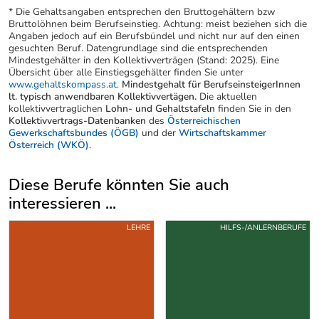
* Die Gehaltsangaben entsprechen den Bruttogehältern bzw
Bruttolöhnen beim Berufseinstieg. Achtung: meist beziehen sich die
Angaben jedoch auf ein Berufsbündel und nicht nur auf den einen
gesuchten Beruf. Datengrundlage sind die entsprechenden
Mindestgehälter in den Kollektivverträgen (Stand: 2025). Eine
Übersicht über alle Einstiegsgehälter finden Sie unter
www.gehaltskompass.at
.
Mindestgehalt für BerufseinsteigerInnen
lt. typisch anwendbaren Kollektivvertägen.
Die aktuellen
kollektivvertraglichen
Lohn- und Gehaltstafeln
finden Sie in den
Kollektivvertrags-Datenbanken
des
Österreichischen
Gewerkschaftsbundes (ÖGB)
und der
Wirtschaftskammer
Österreich (WKÖ)
.
Diese Berufe könnten Sie auch
interessieren ...
Uber weitere Berufsvorschläge
LEHRE
HILFS-/ANLERNBERUFE