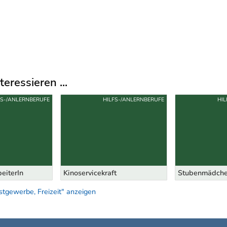
eressieren ...
FS-/ANLERNBERUFE
HILFS-/ANLERNBERUFE
HIL
eiterIn
Kinoservicekraft
Stubenmädche
tgewerbe, Freizeit" anzeigen