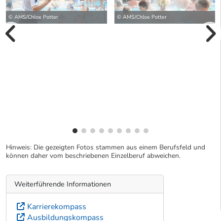
© AMS/Chloe Potter
© AMS/Chloe Potter
vorherige Bilde
wei
Hinweis: Die gezeigten Fotos stammen aus einem Berufsfeld und
können daher vom beschriebenen Einzelberuf abweichen.
Weiterführende Informationen
Karrierekompass
Ausbildungskompass