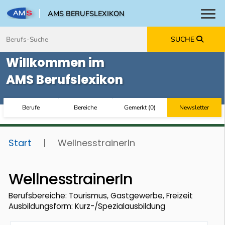
AMS BERUFSLEXIKON
Toggl
Zum Inhalt springen
Zum Navmenü springen
Zur Suche springen
Zur Footer springen
SUCHE
Willkommen im
AMS Berufslexikon
Berufe
Bereiche
Gemerkt
(
0
)
Newsletter
Start
|
WellnesstrainerIn
WellnesstrainerIn
Berufsbereiche: Tourismus, Gastgewerbe, Freizeit
Ausbildungsform: Kurz-/Spezialausbildung