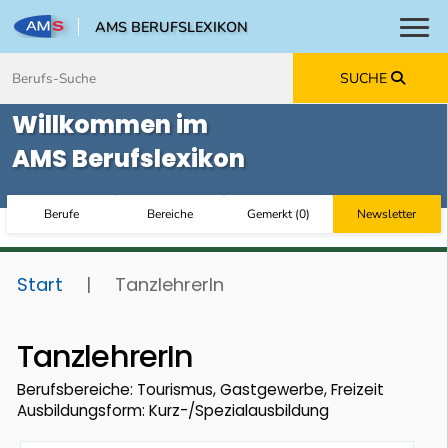
AMS BERUFSLEXIKON
Toggl
Zum Inhalt springen
Zum Navmenü springen
Zur Suche springen
Zur Footer springen
SUCHE
Willkommen im
AMS Berufslexikon
Berufe
Bereiche
Gemerkt
(
0
)
Newsletter
Start
|
TanzlehrerIn
TanzlehrerIn
Berufsbereiche: Tourismus, Gastgewerbe, Freizeit
Ausbildungsform: Kurz-/Spezialausbildung