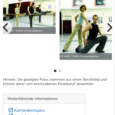
vorherige Bilde
© AMS / DoRo Filmproduktion
wei
© AMS / DoRo Filmproduktion
Hinweis: Die gezeigten Fotos stammen aus einem Berufsfeld und
können daher vom beschriebenen Einzelberuf abweichen.
Weiterführende Informationen
Karrierekompass