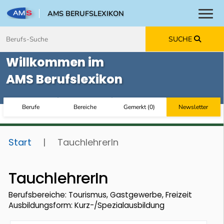
AMS BERUFSLEXIKON
Toggl
Zum Inhalt springen
Zum Navmenü springen
Zur Suche springen
Zur Footer springen
SUCHE
Willkommen im
AMS Berufslexikon
Berufe
Bereiche
Gemerkt
(
0
)
Newsletter
Start
|
TauchlehrerIn
TauchlehrerIn
Berufsbereiche: Tourismus, Gastgewerbe, Freizeit
Ausbildungsform: Kurz-/Spezialausbildung