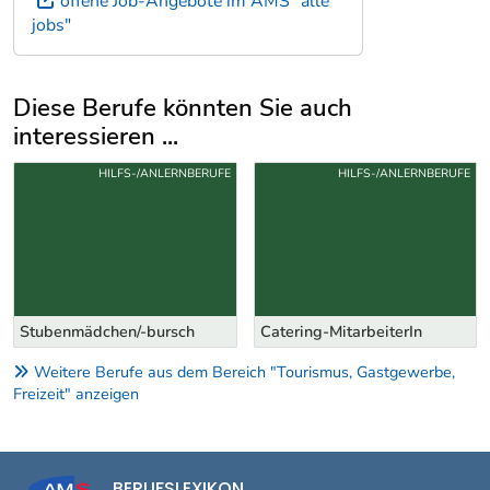
offene Job-Angebote im AMS "alle
jobs"
Diese Berufe könnten Sie auch
interessieren ...
Uber weitere Berufsvorschläge
HILFS-/ANLERNBERUFE
HILFS-/ANLERNBERUFE
Stubenmädchen/-bursch
Catering-MitarbeiterIn
Weitere Berufe aus dem Bereich "Tourismus, Gastgewerbe,
Freizeit" anzeigen
BERUFSLEXIKON