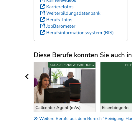
Karrierevideos
Karrierefotos
Weiterbildungsdatenbank
Berufs-Infos
JobBarometer
Berufsinformationssystem (BIS)
Diese Berufe könnten Sie auch int
Uber weitere Berufsvorschläge
S-/ANLERNBERUFE
KURZ-/SPEZIALAUSBILDUNG
HIL
vorheriger Bereich
Callcenter Agent (m/w)
EisenbiegerIn
Weitere Berufe aus dem Bereich "Reinigung, Hau