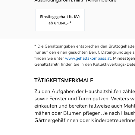
Einstiegsgehalt lt. KV:
ab € 1.840,- *
* Die Gehaltsangaben entsprechen den Bruttogehälter
nur auf den einen gesuchten Beruf. Datengrundlage si
finden Sie unter
www.gehaltskompass.at
.
Mindestgeha
Gehaltstafeln
finden Sie in den
Kollektivvertrags-Da
TÄTIGKEITSMERKMALE
Zu den Aufgaben der Haushaltshilfen zähl
sowie Fenster und Türen putzen. Weiters w
einkaufen und bereiten fallweise auch Mahl
mähen oder Blumen pflegen. Je nach Hausha
GärtnergehilfInnen oder KinderbetreuerIn