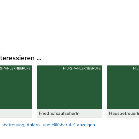
eressieren ...
FS-/ANLERNBERUFE
HILFS-/ANLERNBERUFE
HIL
FriedhofsaufseherIn
HausbetreuerI
sbetreuung, Anlern- und Hilfsberufe" anzeigen