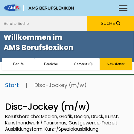
AMS BERUFSLEXIKON
Toggl
Zum Inhalt springen
Zum Navmenü springen
Zur Suche springen
Zur Footer springen
SUCHE
Willkommen im
AMS Berufslexikon
Berufe
Bereiche
Gemerkt
(
0
)
Newsletter
Start
|
Disc-Jockey (m/w)
Disc-Jockey (m/w)
Berufsbereiche: Medien, Grafik, Design, Druck, Kunst,
Kunsthandwerk / Tourismus, Gastgewerbe, Freizeit
Ausbildungsform: Kurz-/Spezialausbildung