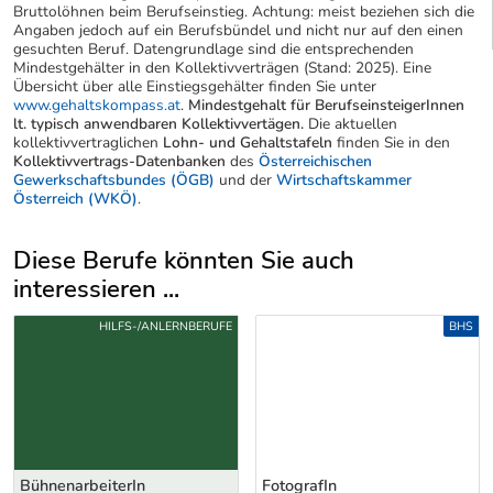
Bruttolöhnen beim Berufseinstieg. Achtung: meist beziehen sich die
Angaben jedoch auf ein Berufsbündel und nicht nur auf den einen
gesuchten Beruf. Datengrundlage sind die entsprechenden
Mindestgehälter in den Kollektivverträgen (Stand: 2025). Eine
Übersicht über alle Einstiegsgehälter finden Sie unter
www.gehaltskompass.at
.
Mindestgehalt für BerufseinsteigerInnen
lt. typisch anwendbaren Kollektivvertägen.
Die aktuellen
kollektivvertraglichen
Lohn- und Gehaltstafeln
finden Sie in den
Kollektivvertrags-Datenbanken
des
Österreichischen
Gewerkschaftsbundes (ÖGB)
und der
Wirtschaftskammer
Österreich (WKÖ)
.
Diese Berufe könnten Sie auch
interessieren ...
Uber weitere Berufsvorschläge
HILFS-/ANLERNBERUFE
BHS
BühnenarbeiterIn
FotografIn