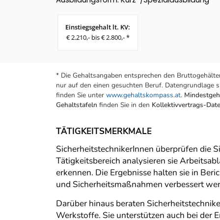
Einstiegsgehalt lt. KV:
€ 2.210,- bis € 2.800,- *
* Die Gehaltsangaben entsprechen den Bruttogehälter
nur auf den einen gesuchten Beruf. Datengrundlage si
finden Sie unter
www.gehaltskompass.at
.
Mindestgeha
Gehaltstafeln
finden Sie in den
Kollektivvertrags-Da
TÄTIGKEITSMERKMALE
SicherheitstechnikerInnen überprüfen die S
Tätigkeitsbereich analysieren sie Arbeitsab
erkennen. Die Ergebnisse halten sie in Ber
und Sicherheitsmaßnahmen verbessert we
Darüber hinaus beraten Sicherheitstechnik
Werkstoffe. Sie unterstützen auch bei de