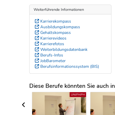
Weiterführende Informationen
Karrierekompass
Ausbildungskompass
Gehaltskompass
Karrierevideos
Karrierefotos
Weiterbildungsdatenbank
Berufs-Infos
JobBarometer
Berufsinformationssystem (BIS)
Diese Berufe könnten Sie auch int
Uber weitere Berufsvorschläge
UNI/FH/PH
UNI/FH/PH
vorheriger Bereich