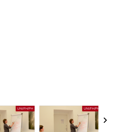
UNI/FH/PH
UNI/FH/PH
nächster Berei