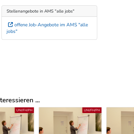
Stellenangebote in AMS "alle jobs"
offene Job-Angebote im AMS "alle
jobs"
eressieren ...
UNI/FH/PH
UNI/FH/PH