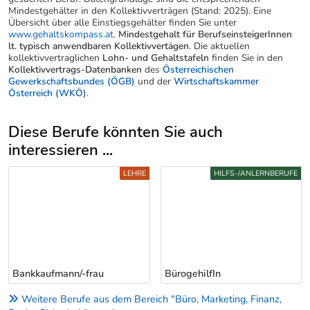
Mindestgehälter in den Kollektivverträgen (Stand: 2025). Eine
Übersicht über alle Einstiegsgehälter finden Sie unter
www.gehaltskompass.at
.
Mindestgehalt für BerufseinsteigerInnen
lt. typisch anwendbaren Kollektivvertägen.
Die aktuellen
kollektivvertraglichen
Lohn- und Gehaltstafeln
finden Sie in den
Kollektivvertrags-Datenbanken
des
Österreichischen
Gewerkschaftsbundes (ÖGB)
und der
Wirtschaftskammer
Österreich (WKÖ)
.
Diese Berufe könnten Sie auch
interessieren ...
Uber weitere Berufsvorschläge
LEHRE
HILFS-/ANLERNBERUFE
Bankkaufmann/-frau
BürogehilfIn
Weitere Berufe aus dem Bereich "Büro, Marketing, Finanz,