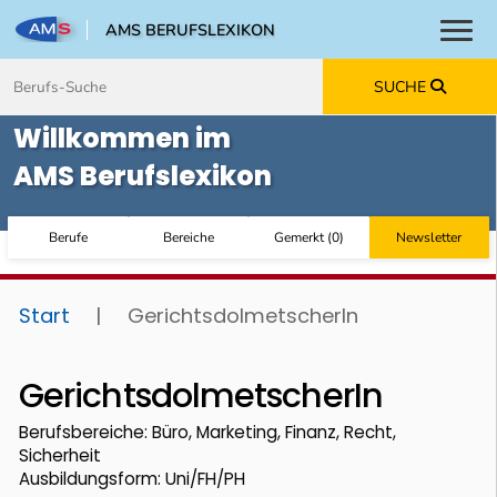
AMS BERUFSLEXIKON
Toggl
Zum Inhalt springen
Zum Navmenü springen
Zur Suche springen
Zur Footer springen
SUCHE
Willkommen im
AMS Berufslexikon
Berufe
Bereiche
Gemerkt
(
0
)
Newsletter
Start
|
GerichtsdolmetscherIn
GerichtsdolmetscherIn
Berufsbereiche: Büro, Marketing, Finanz, Recht,
Sicherheit
Ausbildungsform: Uni/FH/PH