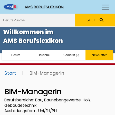
AMS BERUFSLEXIKON
Toggl
Zum Inhalt springen
Zum Navmenü springen
Zur Suche springen
Zur Footer springen
SUCHE
Willkommen im
AMS Berufslexikon
Berufe
Bereiche
Gemerkt
(
0
)
Newsletter
Start
|
BIM-ManagerIn
BIM-ManagerIn
Berufsbereiche: Bau, Baunebengewerbe, Holz,
Gebäudetechnik
Ausbildungsform: Uni/FH/PH