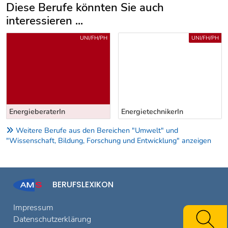
Diese Berufe könnten Sie auch
interessieren ...
Uber weitere Berufsvorschläge
H
UNI/FH/PH
KURZ-/SPEZIALAUSBILDUNG
EnergietechnikerIn
EnergieberaterIn
Weitere Berufe aus den Bereichen "Umwelt" und
"Wissenschaft, Bildung, Forschung und Entwicklung" anzeigen
BERUFSLEXIKON
Impressum
Datenschutzerklärung