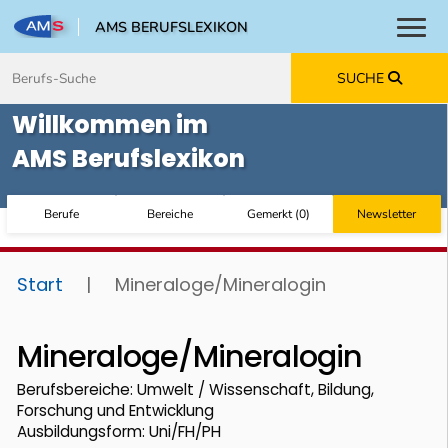
AMS BERUFSLEXIKON
Toggl
Zum Inhalt springen
Zum Navmenü springen
Zur Suche springen
Zur Footer springen
SUCHE
Willkommen im
AMS Berufslexikon
Berufe
Bereiche
Gemerkt
(
0
)
Newsletter
Start
|
Mineraloge/Mineralogin
Mineraloge/Mineralogin
Berufsbereiche: Umwelt / Wissenschaft, Bildung,
Forschung und Entwicklung
Ausbildungsform: Uni/FH/PH