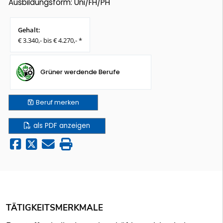
Ausbildungsform: Uni/FH/PH
Gehalt:
€ 3.340,- bis € 4.270,- *
Grüner werdende Berufe
Beruf
merken
als PDF anzeigen
TÄTIGKEITSMERKMALE