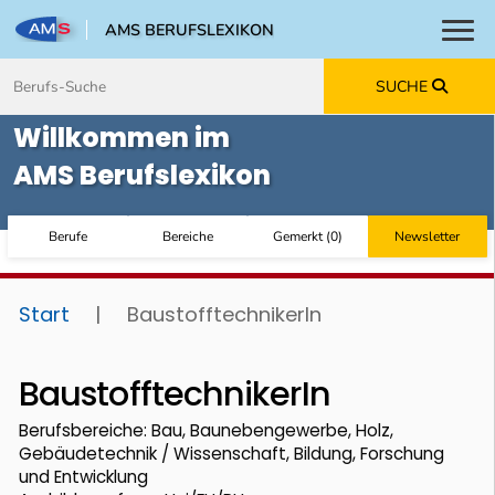
AMS BERUFSLEXIKON
Toggl
Zum Inhalt springen
Zum Navmenü springen
Zur Suche springen
Zur Footer springen
SUCHE
Willkommen im
AMS Berufslexikon
Berufe
Bereiche
Gemerkt
(
0
)
Newsletter
Start
|
BaustofftechnikerIn
BaustofftechnikerIn
Berufsbereiche: Bau, Baunebengewerbe, Holz,
Gebäudetechnik / Wissenschaft, Bildung, Forschung
und Entwicklung