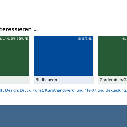
eressieren ...
FS-/ANLERNBERUFE
BMS/BHS
HI
BildhauerIn
Garderobier/G
ik, Design, Druck, Kunst, Kunsthandwerk" und "Textil und Bekleidung