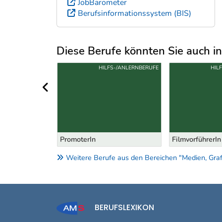
JobBarometer
Berufsinformationssystem (BIS)
Diese Berufe könnten Sie auch int
Uber weitere Berufsvorschläge
S-/ANLERNBERUFE
HILFS-/ANLERNBERUFE
HIL
vorheriger Bereich
PromoterIn
FilmvorführerIn
Weitere Berufe aus den Bereichen "Medien, Graf
BERUFSLEXIKON