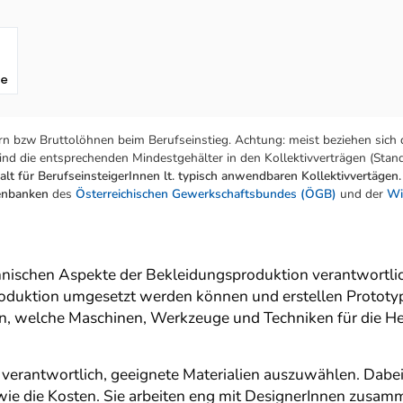
fe
n bzw Bruttolöhnen beim Berufseinstieg. Achtung: meist beziehen sich 
nd die entsprechenden Mindestgehälter in den Kollektivverträgen (Stand:
lt für BerufseinsteigerInnen lt. typisch anwendbaren Kollektivvertägen.
tenbanken
des
Österreichischen Gewerkschaftsbundes (ÖGB)
und der
Wi
hnischen Aspekte der Bekleidungsproduktion verantwortlich.
roduktion umgesetzt werden können und erstellen Prototy
gen, welche Maschinen, Werkzeuge und Techniken für die H
verantwortlich, geeignete Materialien auszuwählen. Dabei b
owie die Kosten. Sie arbeiten eng mit DesignerInnen zusa