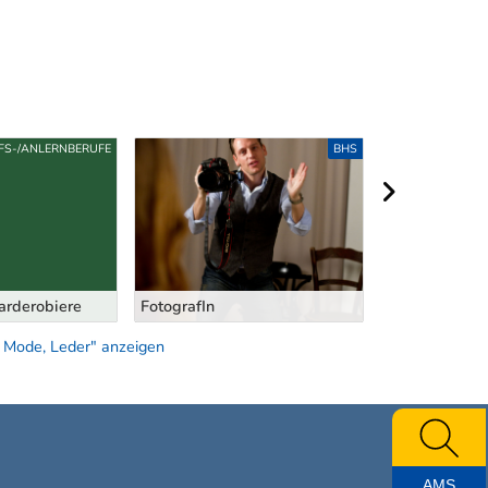
LFS-/ANLERNBERUFE
BHS
HI
nächster Berei
arderobiere
FotografIn
Bühnenarbeit
, Mode, Leder" anzeigen
AMS