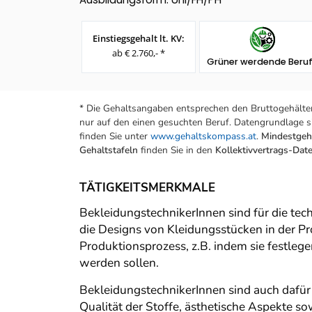
Einstiegsgehalt lt. KV:
ab € 2.760,- *
Grüner werdende Beru
* Die Gehaltsangaben entsprechen den Bruttogehälter
nur auf den einen gesuchten Beruf. Datengrundlage si
finden Sie unter
www.gehaltskompass.at
.
Mindestgeha
Gehaltstafeln
finden Sie in den
Kollektivvertrags-Da
TÄTIGKEITSMERKMALE
BekleidungstechnikerInnen sind für die tec
die Designs von Kleidungsstücken in der P
Produktionsprozess, z.B. indem sie festle
werden sollen.
BekleidungstechnikerInnen sind auch dafür 
Qualität der Stoffe, ästhetische Aspekte s