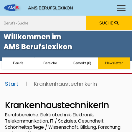
AMS BERUFSLEXIKON
Toggl
Zum Inhalt springen
Zum Navmenü springen
Zur Suche springen
Zur Footer springen
SUCHE
Willkommen im
AMS Berufslexikon
Berufe
Bereiche
Gemerkt
(
0
)
Newsletter
Start
|
KrankenhaustechnikerIn
KrankenhaustechnikerIn
Berufsbereiche: Elektrotechnik, Elektronik,
Telekommunikation, IT / Soziales, Gesundheit,
Schönheitspflege / Wissenschaft, Bildung, Forschung