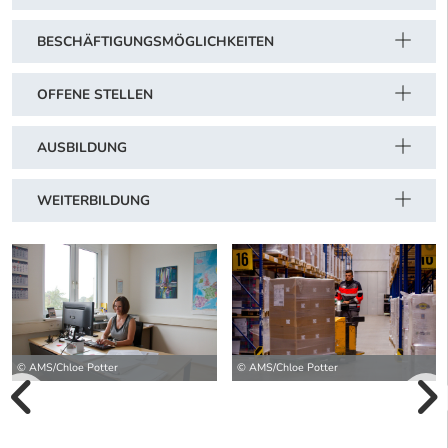
BESCHÄFTIGUNGSMÖGLICHKEITEN
OFFENE STELLEN
AUSBILDUNG
WEITERBILDUNG
© AMS/Chloe Potter
© AMS/Chloe Potter
vorherige Bilde
wei