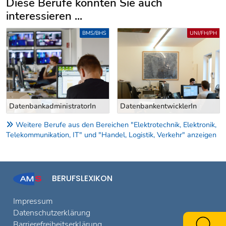
Diese Berufe könnten Sie auch
interessieren ...
Uber weitere Berufsvorschläge
BMS/BHS
UNI/FH/PH
DatenbankadministratorIn
DatenbankentwicklerIn
Weitere Berufe aus den Bereichen "Elektrotechnik, Elektronik,
Telekommunikation, IT" und "Handel, Logistik, Verkehr" anzeigen
BERUFSLEXIKON
Impressum
Datenschutzerklärung
Barrierefreiheitserklärung