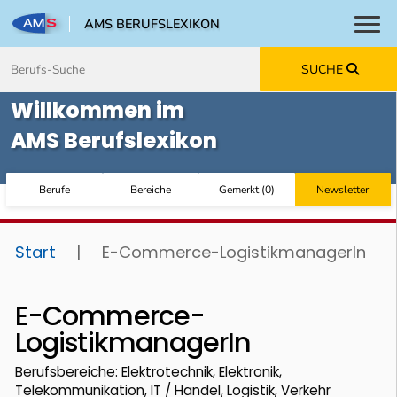
AMS BERUFSLEXIKON
Toggl
Zum Inhalt springen
Zum Navmenü springen
Zur Suche springen
Zur Footer springen
SUCHE
Willkommen im
AMS Berufslexikon
Berufe
Bereiche
Gemerkt
(
0
)
Newsletter
Start
|
E-Commerce-LogistikmanagerIn
E-Commerce-
LogistikmanagerIn
Berufsbereiche: Elektrotechnik, Elektronik,
Telekommunikation, IT / Handel, Logistik, Verkehr