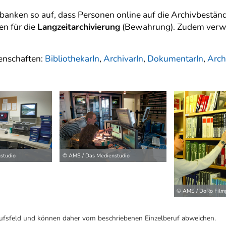
anken so auf, dass Personen online auf die Archivbeständ
n für die
Langzeitarchivierung
(Bewahrung). Zudem verwal
enschaften:
BibliothekarIn
,
ArchivarIn
,
DokumentarIn
,
Arch
studio
© AMS / Das Medienstudio
© AMS / DoRo Film
ufsfeld und können daher vom beschriebenen Einzelberuf abweichen.