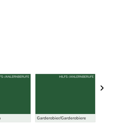
LFS-/ANLERNBERUFE
HILFS-/ANLERNBERUFE
nächster Berei
n
Garderobier/Garderobiere
KunstmalerIn