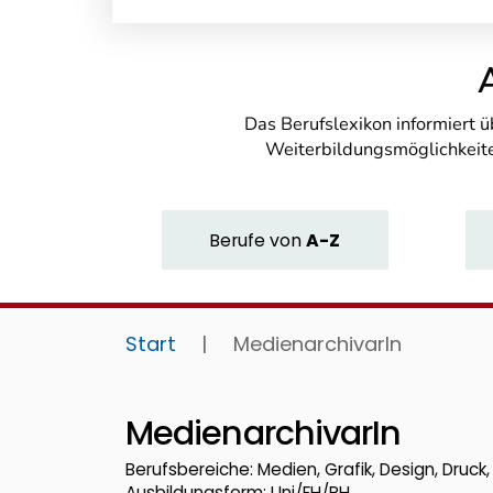
Das Berufslexikon informiert 
Weiterbildungsmöglichkeite
Berufe
von
A-Z
Start
|
MedienarchivarIn
MedienarchivarIn
Berufsbereiche: Medien, Grafik, Design, Druc
Ausbildungsform: Uni/FH/PH