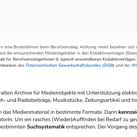
n bzw Bruttolöhnen beim Berufseinstieg. Achtung: meist beziehen sich 
nd die entsprechenden Mindestgehälter in den Kollektivverträgen (Stand:
lt für BerufseinsteigerInnen lt. typisch anwendbaren Kollektivvertägen.
tenbanken
des
Österreichischen Gewerkschaftsbundes (ÖGB)
und der
Wi
lten Archive für Medienobjekte mit Unterstützung elektr
h- und Radiobeiträge, Musikstücke, Zeitungsartikel und h
ren das Medienmaterial in bestimmte Formate. Dann
kennze
utorIn. Um ein rasches (Wieder)Auffinden bei Bedarf zu ge
 bestimmten
Suchsystematik
entsprechen. Der Vorgang des