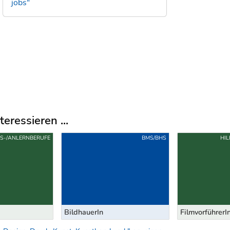
jobs"
eressieren ...
FS-/ANLERNBERUFE
BMS/BHS
HI
BildhauerIn
FilmvorführerI