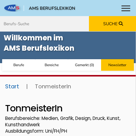
AMS BERUFSLEXIKON
Toggl
Zum Inhalt springen
Zum Navmenü springen
Zur Suche springen
Zur Footer springen
SUCHE
Willkommen im
AMS Berufslexikon
Berufe
Bereiche
Gemerkt
(
0
)
Newsletter
Start
|
TonmeisterIn
TonmeisterIn
Berufsbereiche: Medien, Grafik, Design, Druck, Kunst,
Kunsthandwerk
Ausbildungsform: Uni/FH/PH