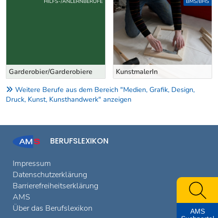
HILFS-/ANLERNBERUFE
BMS/BHS
Garderobier/Garderobiere
KunstmalerIn
Weitere Berufe aus dem Bereich "Medien, Grafik, Design,
Druck, Kunst, Kunsthandwerk" anzeigen
BERUFSLEXIKON
Impressum
Datenschutzerklärung
Barrierefreiheitserklärung
AMS
Über das Berufslexikon
AMS