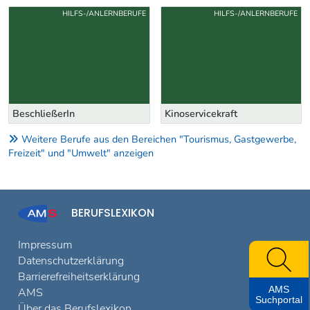
Uber weitere Berufsvorschläge
HILFS-/ANLERNBERUFE
HILFS-/ANLERNBERUFE
BeschließerIn
Kinoservicekraft
Weitere Berufe aus den Bereichen "Tourismus, Gastgewerbe,
Freizeit" und "Umwelt" anzeigen
BERUFSLEXIKON
Impressum
Datenschutzerklärung
Barrierefreiheitserklärung
AMS
AMS
Suchportal
Über das Berufslexikon