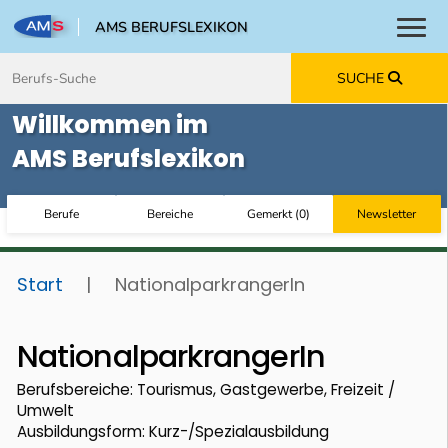
AMS BERUFSLEXIKON
Toggl
Zum Inhalt springen
Zum Navmenü springen
Zur Suche springen
Zur Footer springen
SUCHE
Willkommen im
AMS Berufslexikon
Berufe
Bereiche
Gemerkt
(
0
)
Newsletter
Start
|
NationalparkrangerIn
NationalparkrangerIn
Berufsbereiche: Tourismus, Gastgewerbe, Freizeit /
Umwelt
Ausbildungsform: Kurz-/Spezialausbildung