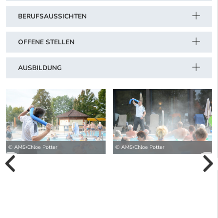
BERUFSAUSSICHTEN
OFFENE STELLEN
AUSBILDUNG
© AMS/Chloe Potter
© AMS/Chloe Potter
vorherige Bilde
wei