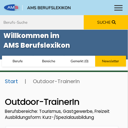
AMS BERUFSLEXIKON
Toggl
Zum Inhalt springen
Zum Navmenü springen
Zur Suche springen
Zur Footer springen
SUCHE
Willkommen im
AMS Berufslexikon
Berufe
Bereiche
Gemerkt
(
0
)
Newsletter
Start
|
Outdoor-TrainerIn
Outdoor-TrainerIn
Berufsbereiche: Tourismus, Gastgewerbe, Freizeit
Ausbildungsform: Kurz-/Spezialausbildung