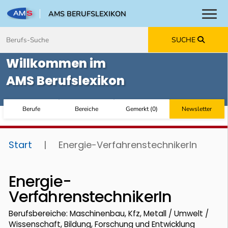
AMS BERUFSLEXIKON
Toggl
Zum Inhalt springen
Zum Navmenü springen
Zur Suche springen
Zur Footer springen
SUCHE
Willkommen im
AMS Berufslexikon
Berufe
Bereiche
Gemerkt
(
0
)
Newsletter
Start
|
Energie-VerfahrenstechnikerIn
Energie-
VerfahrenstechnikerIn
Berufsbereiche: Maschinenbau, Kfz, Metall / Umwelt /
Wissenschaft, Bildung, Forschung und Entwicklung