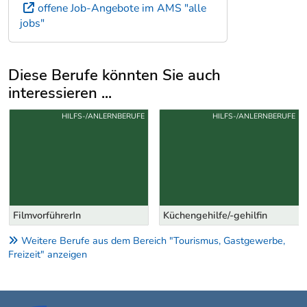
offene Job-Angebote im AMS "alle
jobs"
Diese Berufe könnten Sie auch
interessieren ...
Uber weitere Berufsvorschläge
HILFS-/ANLERNBERUFE
HILFS-/ANLERNBERUFE
FilmvorführerIn
Küchengehilfe/-gehilfin
Weitere Berufe aus dem Bereich "Tourismus, Gastgewerbe,
Freizeit" anzeigen