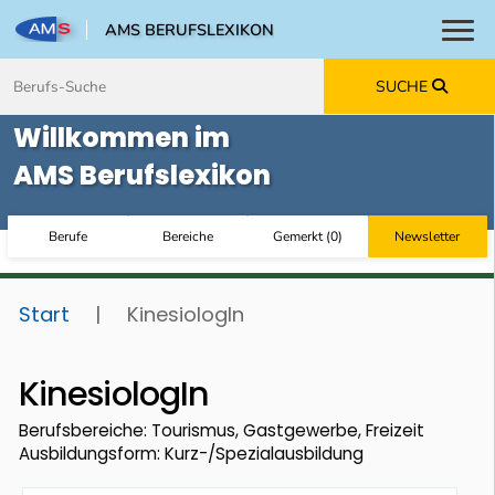
AMS BERUFSLEXIKON
Toggl
Zum Inhalt springen
Zum Navmenü springen
Zur Suche springen
Zur Footer springen
SUCHE
Willkommen im
AMS Berufslexikon
Berufe
Bereiche
Gemerkt
(
0
)
Newsletter
Start
|
KinesiologIn
KinesiologIn
Berufsbereiche: Tourismus, Gastgewerbe, Freizeit
Ausbildungsform: Kurz-/Spezialausbildung