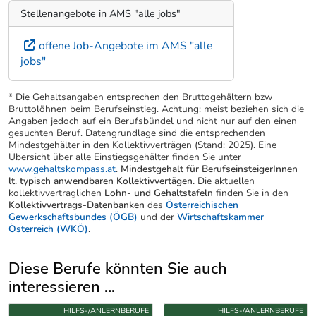
Stellenangebote in AMS "alle jobs"
offene Job-Angebote im AMS "alle
jobs"
* Die Gehaltsangaben entsprechen den Bruttogehältern bzw
Bruttolöhnen beim Berufseinstieg. Achtung: meist beziehen sich die
Angaben jedoch auf ein Berufsbündel und nicht nur auf den einen
gesuchten Beruf. Datengrundlage sind die entsprechenden
Mindestgehälter in den Kollektivverträgen (Stand: 2025). Eine
Übersicht über alle Einstiegsgehälter finden Sie unter
www.gehaltskompass.at
.
Mindestgehalt für BerufseinsteigerInnen
lt. typisch anwendbaren Kollektivvertägen.
Die aktuellen
kollektivvertraglichen
Lohn- und Gehaltstafeln
finden Sie in den
Kollektivvertrags-Datenbanken
des
Österreichischen
Gewerkschaftsbundes (ÖGB)
und der
Wirtschaftskammer
Österreich (WKÖ)
.
Diese Berufe könnten Sie auch
interessieren ...
Uber weitere Berufsvorschläge
HILFS-/ANLERNBERUFE
HILFS-/ANLERNBERUFE