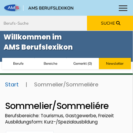
AMS BERUFSLEXIKON
Toggl
Zum Inhalt springen
Zum Navmenü springen
Zur Suche springen
Zur Footer springen
SUCHE
Willkommen im
AMS Berufslexikon
Berufe
Bereiche
Gemerkt
(
0
)
Newsletter
Start
|
Sommelier/Sommeliére
Sommelier/Sommeliére
Berufsbereiche: Tourismus, Gastgewerbe, Freizeit
Ausbildungsform: Kurz-/Spezialausbildung