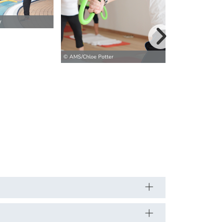
r
weitere Bilder>
© AMS/Chloe Potter
© AMS/Chloe Pott