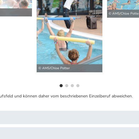
© AMS/Chloe Potte
ilder
© AMS/Chloe Potter
ufsfeld und können daher vom beschriebenen Einzelberuf abweichen.