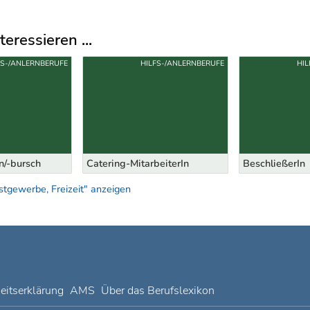
eressieren ...
FS-/ANLERNBERUFE
HILFS-/ANLERNBERUFE
HI
eiterIn
BeschließerIn
Kinoservicekra
tgewerbe, Freizeit" anzeigen
heitserklärung
AMS
Über das Berufslexikon