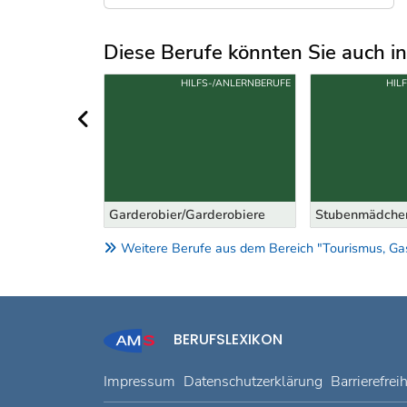
Diese Berufe könnten Sie auch int
Uber weitere Berufsvorschläge
S-/ANLERNBERUFE
HILFS-/ANLERNBERUFE
HIL
vorheriger Bereich
rderobiere
Stubenmädchen/-bursch
Catering-Mitarb
Weitere Berufe aus dem Bereich "Tourismus, Gas
BERUFSLEXIKON
Impressum
Datenschutzerklärung
Barrierefrei