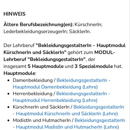
HINWEIS
Ältere Berufsbezeichnung(en):
KürschnerIn;
LederbekleidungserzeugerIn; SäcklerIn.
Der Lehrberuf
"BekleidungsgestalterIn - Hauptmodul
KürschnerIn und SäcklerIn"
gehört zum
MODUL-
Lehrberuf "BekleidungsgestalterIn"
, der
insgesamt
5 Hauptmodule
und
3 Spezialmodule
hat.
Hauptmodule
:
Damenbekleidung /
BekleidungsgestalterIn -
Hauptmodul Damenbekleidung (Lehre)
Herrenbekleidung /
BekleidungsgestalterIn -
Hauptmodul Herrenbekleidung (Lehre)
KürschnerIn und SäcklerIn /
BekleidungsgestalterIn
- Hauptmodul KürschnerIn und SäcklerIn (Lehre)
ModistIn und HutmacherIn /
BekleidungsgestalterIn
- Hauptmodul ModistIn und HutmacherIn (Lehre)