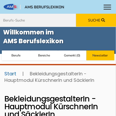
AMS BERUFSLEXIKON
Toggl
Zum Inhalt springen
Zum Navmenü springen
Zur Suche springen
Zur Footer springen
SUCHE
Willkommen im
AMS Berufslexikon
Berufe
Bereiche
Gemerkt
(
0
)
Newsletter
Start
|
BekleidungsgestalterIn -
Hauptmodul KürschnerIn und SäcklerIn
BekleidungsgestalterIn -
Hauptmodul KürschnerIn
und SäcklerIn