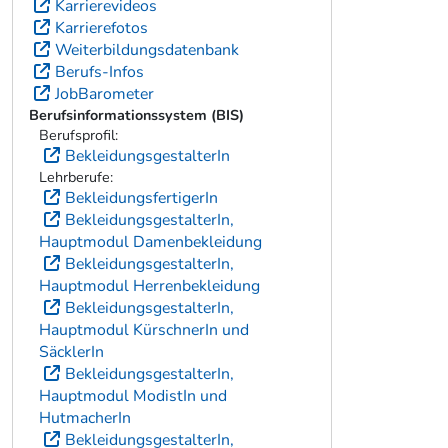
Karrierevideos
Karrierefotos
Weiterbildungsdatenbank
Berufs-Infos
JobBarometer
Berufsinformationssystem (BIS)
Berufsprofil:
BekleidungsgestalterIn
Lehrberufe:
BekleidungsfertigerIn
BekleidungsgestalterIn,
Hauptmodul Damenbekleidung
BekleidungsgestalterIn,
Hauptmodul Herrenbekleidung
BekleidungsgestalterIn,
Hauptmodul KürschnerIn und
SäcklerIn
BekleidungsgestalterIn,
Hauptmodul ModistIn und
HutmacherIn
BekleidungsgestalterIn,