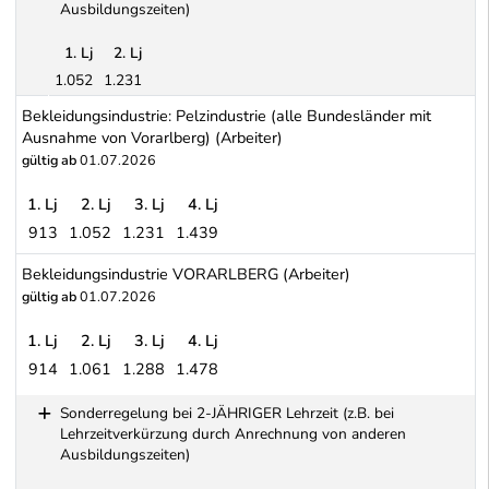
Ausbildungszeiten)
1. Lj
2. Lj
1.052
1.231
Sonderregelung bei 2-JÄHRIGER Lehrzeit (z.B. bei Lehrzeitverk
Bekleidungsindustrie: Pelzindustrie (alle Bundesländer mit
Ausnahme von Vorarlberg) (Arbeiter)
gültig ab
01.07.2026
1. Lj
2. Lj
3. Lj
4. Lj
913
1.052
1.231
1.439
Bekleidungsindustrie: Pelzindustrie (alle Bundesländer mit Ausnah
Bekleidungsindustrie VORARLBERG (Arbeiter)
gültig ab
01.07.2026
1. Lj
2. Lj
3. Lj
4. Lj
914
1.061
1.288
1.478
Bekleidungsindustrie VORARLBERG (Arbeiter)
Sonderregelung bei 2-JÄHRIGER Lehrzeit (z.B. bei
Lehrzeitverkürzung durch Anrechnung von anderen
Ausbildungszeiten)