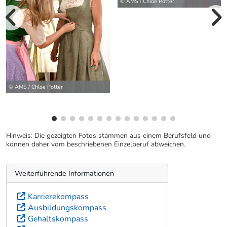
© AMS / Chloe Potter
vorherige Bilde
wei
© AMS / Chloe Potter
Hinweis: Die gezeigten Fotos stammen aus einem Berufsfeld und
können daher vom beschriebenen Einzelberuf abweichen.
Weiterführende Informationen
Karrierekompass
Ausbildungskompass
Gehaltskompass