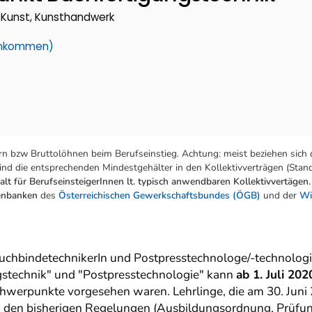
k, Kunst, Kunsthandwerk
einkommen)
n bzw Bruttolöhnen beim Berufseinstieg. Achtung: meist beziehen sich 
nd die entsprechenden Mindestgehälter in den Kollektivverträgen (Stand:
lt für BerufseinsteigerInnen lt. typisch anwendbaren Kollektivvertägen.
tenbanken
des
Österreichischen Gewerkschaftsbundes (ÖGB)
und der
Wi
BuchbindetechnikerIn und Postpresstechnologe/-technolog
gstechnik" und "Postpresstechnologie" kann
ab 1. Juli 202
chwerpunkte vorgesehen waren. Lehrlinge, die am 30. Juni
h den bisherigen Regelungen (Ausbildungsordnung, Prüfun