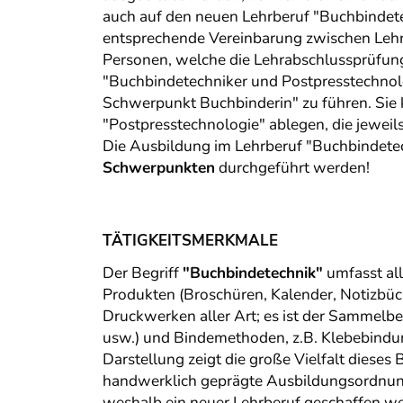
auch auf den neuen Lehrberuf "Buchbindetec
entsprechende Vereinbarung zwischen Lehrbet
Personen, welche die Lehrabschlussprüfung
"Buchbindetechniker und Postpresstechnol
Schwerpunkt Buchbinderin" zu führen. Sie
"Postpresstechnologie" ablegen, die jeweil
Die Ausbildung im Lehrberuf "Buchbindete
Schwerpunkten
durchgeführt werden!
TÄTIGKEITSMERKMALE
Der Begriff
"Buchbindetechnik"
umfasst al
Produkten (Broschüren, Kalender, Notizbüch
Druckwerken aller Art; es ist der Sammelbe
usw.) und Bindemethoden, z.B. Klebebindung
Darstellung zeigt die große Vielfalt diese
handwerklich geprägte Ausbildungsordnung
weshalb ein neuer Lehrberuf geschaffen we