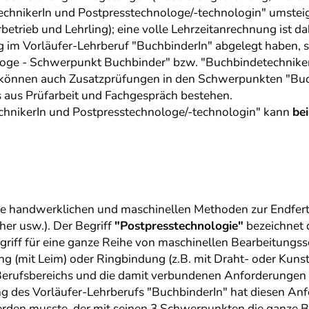
hnikerIn und Postpresstechnologe/-technologin" umsteigen
rieb und Lehrling); eine volle Lehrzeitanrechnung ist dabe
 im Vorläufer-Lehrberuf "BuchbinderIn" abgelegt haben, s
oge - Schwerpunkt Buchbinder" bzw. "Buchbindetechniker
 können auch Zusatzprüfungen in den Schwerpunkten "Buc
s aus Prüfarbeit und Fachgespräch bestehen.
chnikerIn und Postpresstechnologe/-technologin" kann
bei
le handwerklichen und maschinellen Methoden zur Endfer
er usw.). Der Begriff
"Postpresstechnologie"
bezeichnet 
griff für eine ganze Reihe von maschinellen Bearbeitungss
 (mit Leim) oder Ringbindung (z.B. mit Draht- oder Kunsts
s Berufsbereichs und die damit verbundenen Anforderungen 
 des Vorläufer-Lehrberufs "BuchbinderIn" hat diesen Anf
rden musste, der mit seinen 3 Schwerpunkten die ganze B