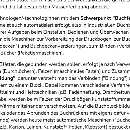
 und digital gesteuerten Massenfertigung abdeckt.
chnologen/-technologinnen mit dem
Schwerpunkt "Buchfe
ist auch automatisiert erfolgt, also in industriellen Buch
rer Aufgaben beim Einstellen, Bedienen und Überwachen 
em die Maschinen zur Vorbereitung der Druckbögen, zur B
hdecken") und Buchdeckenverzierungen, zum Binden (Ver
 Bücher (Paketiermaschinen).
Blätter, die gebunden werden sollen, erfolgt je nach Ver
ren (Durchlöchern), Falzen (maschinelles Falten) und Zus
ldung"
; darunter versteht man das Verbinden ("Bindung") 
ättern zu einem Block. Dabei kommen verschiedene Verfah
tleim) und Hefttechniken (z.B. Fadenheftung, Drahtheftun
dabei werden beim Falzen der Druckbögen kunststoffumma
Wärme miteinander verschmolzen. Auf die Buchblockbildu
cks oder das Abrunden des Buchrückens mit eigens dafür 
de) werden heute meist automatische Maschinen ("Buchd
(z.B. Karton, Leinen, Kunststoff-Folien, Klebstoff) bestüc