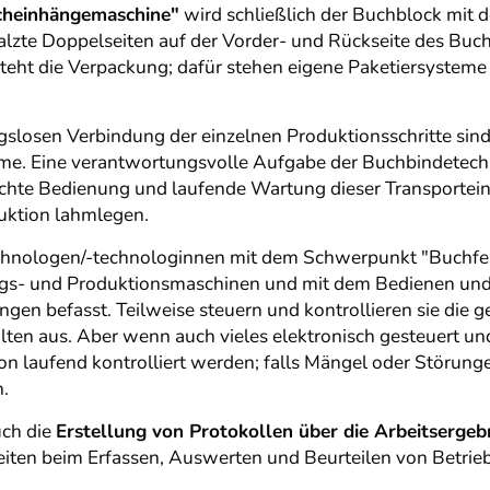
cheinhängemaschine"
wird schließlich der Buchblock mit
falzte Doppelseiten auf der Vorder- und Rückseite des Buc
eht die Verpackung; dafür stehen eigene Paketiersysteme 
gslosen Verbindung der einzelnen Produktionsschritte sind
me. Eine verantwortungsvolle Aufgabe der Buchbindetech
echte Bedienung und laufende Wartung dieser Transportein
uktion lahmlegen.
hnologen/-technologinnen mit dem Schwerpunkt "Buchfert
ngs- und Produktionsmaschinen und mit dem Bedienen und
en befasst. Teilweise steuern und kontrollieren sie die 
ulten aus. Aber wenn auch vieles elektronisch gesteuert u
 laufend kontrolliert werden; falls Mängel oder Störunge
n.
uch die
Erstellung von Protokollen über die Arbeitsergeb
eiten beim Erfassen, Auswerten und Beurteilen von Betri