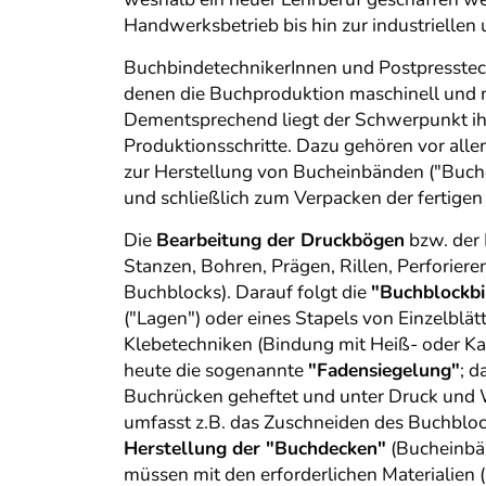
Handwerksbetrieb bis hin zur industriellen
BuchbindetechnikerInnen und Postpresste
denen die Buchproduktion maschinell und me
Dementsprechend liegt der Schwerpunkt ih
Produktionsschritte. Dazu gehören vor all
zur Herstellung von Bucheinbänden ("Buc
und schließlich zum Verpacken der fertigen
Die
Bearbeitung der Druckbögen
bzw. der 
Stanzen, Bohren, Prägen, Rillen, Perforie
Buchblocks). Darauf folgt die
"Buchblockbi
("Lagen") oder eines Stapels von Einzelbl
Klebetechniken (Bindung mit Heiß- oder Kal
heute die sogenannte
"Fadensiegelung"
; 
Buchrücken geheftet und unter Druck und 
umfasst z.B. das Zuschneiden des Buchblo
Herstellung der "Buchdecken"
(Bucheinbän
müssen mit den erforderlichen Materialien 