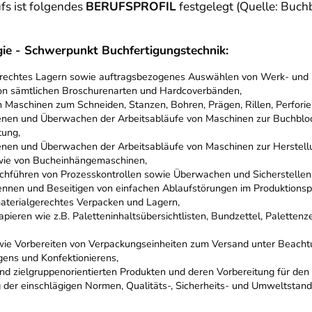
fs ist folgendes
BERUFSPROFIL
festgelegt (Quelle: Buch
ie - Schwerpunkt Buchfertigungstechnik:
erechtes Lagern sowie auftragsbezogenes Auswählen von Werk- und H
on sämtlichen Broschurenarten und Hardcoverbänden,
 Maschinen zum Schneiden, Stanzen, Bohren, Prägen, Rillen, Perfori
enen und Überwachen der Arbeitsabläufe von Maschinen zur Buchbloc
tung,
enen und Überwachen der Arbeitsabläufe von Maschinen zur Herstel
owie von Bucheinhängemaschinen,
rchführen von Prozesskontrollen sowie Überwachen und Sicherstellen 
nnen und Beseitigen von einfachen Ablaufstörungen im Produktionsp
materialgerechtes Verpacken und Lagern,
apieren wie z.B. Paletteninhaltsübersichtlisten, Bundzettel, Palettenz
ie Vorbereiten von Verpackungseinheiten zum Versand unter Beachtun
ens und Konfektionierens,
und zielgruppenorientierten Produkten und deren Vorbereitung für den
 der einschlägigen Normen, Qualitäts-, Sicherheits- und Umweltstand