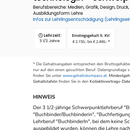
Berufsbereiche: Medien, Grafik, Design, Druc
Ausbildungsform: Lehre
Infos zur Lehrlingsentschädigung (Lehrlings
Lehrzeit:
Einstiegsgehalt lt. KV:
3 1/2 Jahre.
€ 2.150,- bis € 2.490,- *
* Die Gehaltsangaben entsprechen den Bruttogehälter
nur auf den einen gesuchten Beruf. Datengrundlage si
finden Sie unter
www.gehaltskompass.at
.
Mindestgeha
Gehaltstafeln
finden Sie in den
Kollektivvertrags-Da
HINWEIS
Der 3 1/2-jährige Schwerpunktlehrberuf "
"Buchbinder/Buchbinderin", "Buchfertigun
Lehrberuf "BuchbinderIn", bei dem keine S
ausgebildet wurden, können die Lehre nac