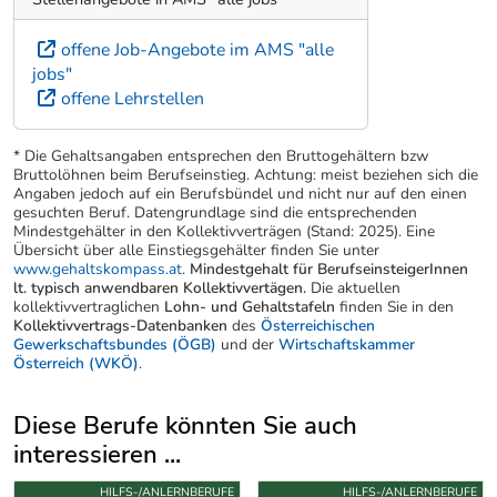
offene Job-Angebote im AMS "alle
jobs"
offene Lehrstellen
* Die Gehaltsangaben entsprechen den Bruttogehältern bzw
Bruttolöhnen beim Berufseinstieg. Achtung: meist beziehen sich die
Angaben jedoch auf ein Berufsbündel und nicht nur auf den einen
gesuchten Beruf. Datengrundlage sind die entsprechenden
Mindestgehälter in den Kollektivverträgen (Stand: 2025). Eine
Übersicht über alle Einstiegsgehälter finden Sie unter
www.gehaltskompass.at
.
Mindestgehalt für BerufseinsteigerInnen
lt. typisch anwendbaren Kollektivvertägen.
Die aktuellen
kollektivvertraglichen
Lohn- und Gehaltstafeln
finden Sie in den
Kollektivvertrags-Datenbanken
des
Österreichischen
Gewerkschaftsbundes (ÖGB)
und der
Wirtschaftskammer
Österreich (WKÖ)
.
Diese Berufe könnten Sie auch
interessieren ...
Uber weitere Berufsvorschläge
HILFS-/ANLERNBERUFE
HILFS-/ANLERNBERUFE