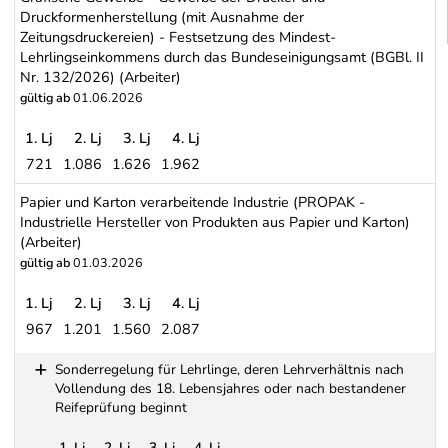
Druckformenherstellung (mit Ausnahme der
Zeitungsdruckereien) - Festsetzung des Mindest-
Lehrlingseinkommens durch das Bundeseinigungsamt (BGBl. II
Nr. 132/2026) (Arbeiter)
gültig ab
01.06.2026
1. Lj
2. Lj
3. Lj
4. Lj
721
1.086
1.626
1.962
Grafische Gewerbe - Gewerbe der Drucker und Druckformenherstel
Papier und Karton verarbeitende Industrie (PROPAK -
Industrielle Hersteller von Produkten aus Papier und Karton)
(Arbeiter)
gültig ab
01.03.2026
1. Lj
2. Lj
3. Lj
4. Lj
967
1.201
1.560
2.087
Papier und Karton verarbeitende Industrie (PROPAK - Industrielle 
Sonderregelung für Lehrlinge, deren Lehrverhältnis nach
Vollendung des 18. Lebensjahres oder nach bestandener
Reifeprüfung beginnt
1. Lj
2. Lj
3. Lj
4. Lj