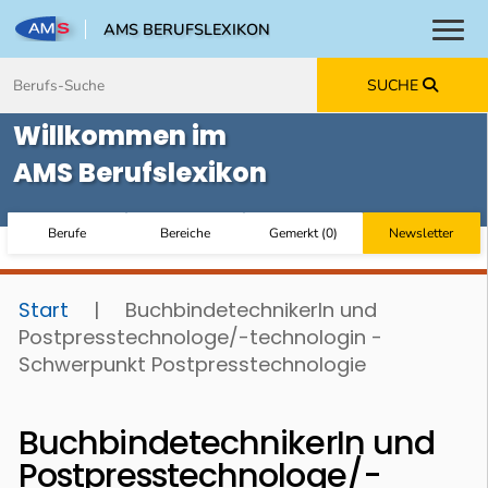
AMS BERUFSLEXIKON
Toggl
Zum Inhalt springen
Zum Navmenü springen
Zur Suche springen
Zur Footer springen
SUCHE
Willkommen im
AMS Berufslexikon
Berufe
Bereiche
Gemerkt
(
0
)
Newsletter
Start
|
BuchbindetechnikerIn und
Postpresstechnologe/-technologin -
Schwerpunkt Postpresstechnologie
BuchbindetechnikerIn und
Postpresstechnologe/-