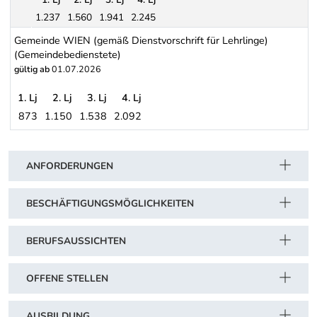
1.237
1.560
1.941
2.245
Sonderregelung für Lehrlinge, deren Lehrverhältnis nach Vollen
Gemeinde WIEN (gemäß Dienstvorschrift für Lehrlinge)
(Gemeindebedienstete)
gültig ab
01.07.2026
1. Lj
2. Lj
3. Lj
4. Lj
873
1.150
1.538
2.092
Gemeinde WIEN (gemäß Dienstvorschrift für Lehrlinge) (Gemeind
Schwerpunkt Tabelle
ANFORDERUNGEN
BESCHÄFTIGUNGSMÖGLICHKEITEN
BERUFSAUSSICHTEN
OFFENE STELLEN
AUSBILDUNG