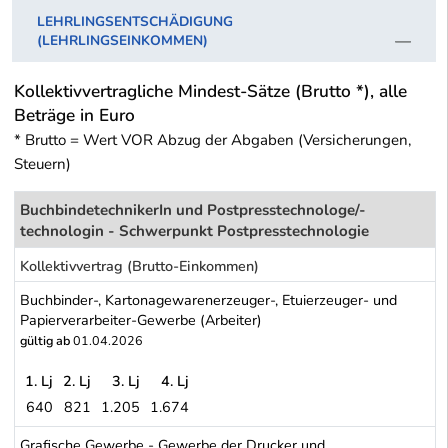
LEHRLINGSENTSCHÄDIGUNG
(LEHRLINGSEINKOMMEN)
Kollektivvertragliche Mindest-Sätze (Brutto *), alle
Beträge in Euro
* Brutto = Wert VOR Abzug der Abgaben (Versicherungen,
Steuern)
BuchbindetechnikerIn und Postpresstechnologe/-
technologin - Schwerpunkt Postpresstechnologie
Kollektivvertrag (Brutto-Einkommen)
Buchbinder-, Kartonagewarenerzeuger-, Etuierzeuger- und
Papierverarbeiter-Gewerbe (Arbeiter)
gültig ab
01.04.2026
1. Lj
2. Lj
3. Lj
4. Lj
640
821
1.205
1.674
Buchbinder-, Kartonagewarenerzeuger-, Etuierzeuger- und Papierv
Grafische Gewerbe - Gewerbe der Drucker und