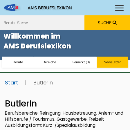
AMS BERUFSLEXIKON
Toggl
Zum Inhalt springen
Zum Navmenü springen
Zur Suche springen
Zur Footer springen
SUCHE
Willkommen im
AMS Berufslexikon
Berufe
Bereiche
Gemerkt
(
0
)
Newsletter
Start
|
ButlerIn
ButlerIn
Berufsbereiche: Reinigung, Hausbetreuung, Anlern- und
Hilfsberufe / Tourismus, Gastgewerbe, Freizeit
Ausbildungsform: Kurz-/Spezialausbildung