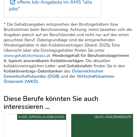
offene Job-Angebote im AMS "alle
jobs"
* Die Gehaltsangaben entsprechen den Bruttogehältern bzw
Bruttolöhnen beim Berufseinstieg. Achtung: meist beziehen sich die
Angaben jedoch auf ein Berufsbündel und nicht nur auf den einen
gesuchten Beruf. Datengrundlage sind die entsprechenden
Mindestgehälter in den Kollektivverträgen (Stand: 2025). Eine
Übersicht über alle Einstiegsgehälter finden Sie unter
www.gehaltskompass.at
.
Mindestgehalt für BerufseinsteigerInnen
lt. typisch anwendbaren Kollektivvertägen.
Die aktuellen
kollektivvertraglichen
Lohn- und Gehaltstafeln
finden Sie in den
Kollektivvertrags-Datenbanken
des
Österreichischen
Gewerkschaftsbundes (ÖGB)
und der
Wirtschaftskammer
Österreich (WKÖ)
.
Diese Berufe könnten Sie auch
interessieren ...
Uber weitere Berufsvorschläge
KURZ-/SPEZIALAUSBILDUNG
HILFS-/ANLERNBERUFE