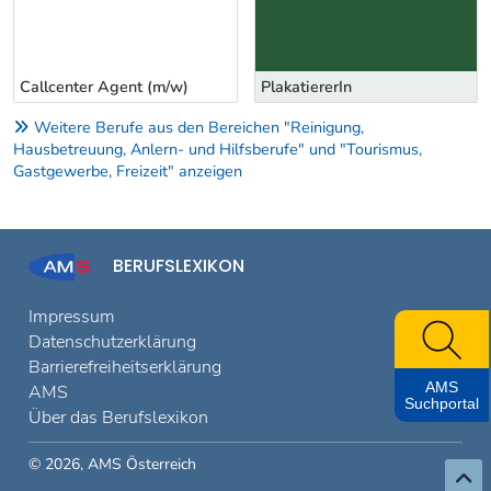
Callcenter Agent (m/w)
PlakatiererIn
Weitere Berufe aus den Bereichen "Reinigung,
Hausbetreuung, Anlern- und Hilfsberufe" und "Tourismus,
Gastgewerbe, Freizeit" anzeigen
BERUFSLEXIKON
Impressum
Datenschutzerklärung
Barrierefreiheitserklärung
AMS
AMS
Suchportal
Über das Berufslexikon
© 2026, AMS Österreich