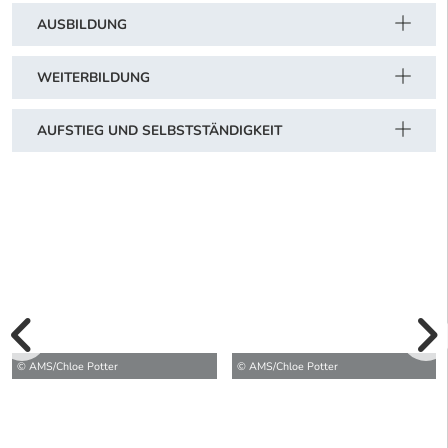
AUSBILDUNG
WEITERBILDUNG
AUFSTIEG UND SELBSTSTÄNDIGKEIT
vorherige Bilde
© AMS/Chloe Potter
© AMS/Chloe Potter
wei