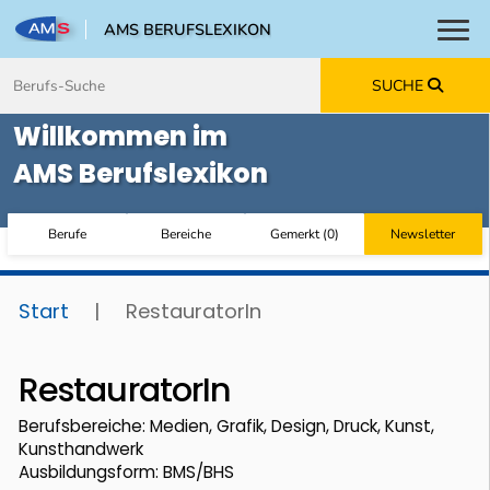
AMS BERUFSLEXIKON
Toggl
Zum Inhalt springen
Zum Navmenü springen
Zur Suche springen
Zur Footer springen
SUCHE
Willkommen im
AMS Berufslexikon
Berufe
Bereiche
Gemerkt
(
0
)
Newsletter
Start
|
RestauratorIn
RestauratorIn
Berufsbereiche: Medien, Grafik, Design, Druck, Kunst,
Kunsthandwerk
Ausbildungsform: BMS/BHS