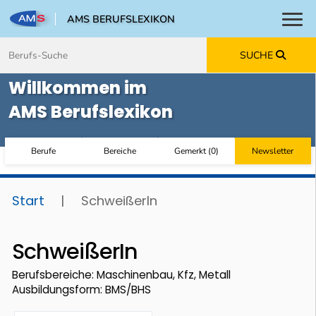
AMS BERUFSLEXIKON
Toggl
Zum Inhalt springen
Zum Navmenü springen
Zur Suche springen
Zur Footer springen
SUCHE
Willkommen im
AMS Berufslexikon
Berufe
Bereiche
Gemerkt
(
0
)
Newsletter
Start
|
SchweißerIn
SchweißerIn
Berufsbereiche: Maschinenbau, Kfz, Metall
Ausbildungsform: BMS/BHS