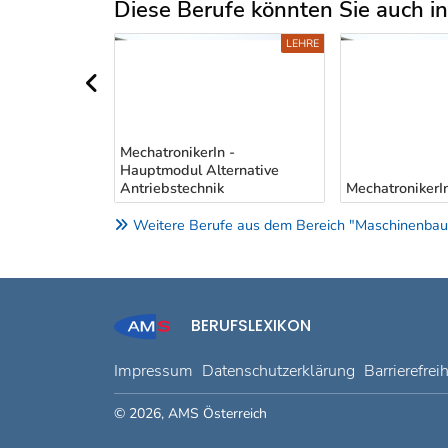
Diese Berufe könnten Sie auch int
Uber weitere Berufsvorschläge
BMS/BHS
LEHRE
vorheriger Bereich
MechatronikerIn -
Hauptmodul Alternative
erIn
Antriebstechnik
MechatronikerI
Weitere Berufe aus dem Bereich "Maschinenbau, 
BERUFSLEXIKON
Impressum
Datenschutzerklärung
Barrierefrei
© 2026, AMS Österreich