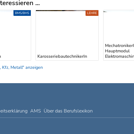
eressieren ...
BMS/BHS
LEHRE
MechatronikerI
Hauptmodul
n
KarosseriebautechnikerIn
Elektromaschi
Kfz, Metall" anzeigen
heitserklärung
AMS
Über das Berufslexikon