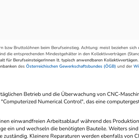
n bzw Bruttolöhnen beim Berufseinstieg. Achtung: meist beziehen sich 
nd die entsprechenden Mindestgehälter in den Kollektivverträgen (Stand:
lt für BerufseinsteigerInnen lt. typisch anwendbaren Kollektivvertägen.
tenbanken
des
Österreichischen Gewerkschaftsbundes (ÖGB)
und der
Wi
täglichen Betrieb und die Überwachung von CNC-Maschin
für "Computerized Numerical Control", das eine computer
en einwandfreien Arbeitsablauf während des Produktionsp
ein und wechseln die benötigten Bauteile. Weiters sind s
ge zuständig. Kleinere Reparaturen werden ebenfalls von