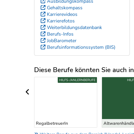
Ausbildungskompass
Gehaltskompass
Karrierevideos
Karrierefotos
Weiterbildungsdatenbank
Berufs-Infos
JobBarometer
Berufsinformationssystem (BIS)
Diese Berufe könnten Sie auch int
Uber weitere Berufsvorschläge
EZIALAUSBILDUNG
HILFS-/ANLERNBERUFE
HIL
vorheriger Bereich
RegalbetreuerIn
Altwarenhändle