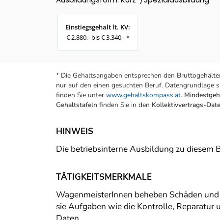
Einstiegsgehalt lt. KV:
€ 2.880,- bis € 3.340,- *
* Die Gehaltsangaben entsprechen den Bruttogehälter
nur auf den einen gesuchten Beruf. Datengrundlage si
finden Sie unter
www.gehaltskompass.at
.
Mindestgeha
Gehaltstafeln
finden Sie in den
Kollektivvertrags-Da
HINWEIS
Die betriebsinterne Ausbildung zu diesem 
TÄTIGKEITSMERKMALE
WagenmeisterInnen beheben Schäden und M
sie Aufgaben wie die Kontrolle, Reparatu
Daten.