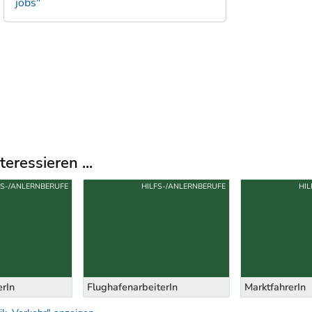
jobs"
eressieren ...
FS-/ANLERNBERUFE
HILFS-/ANLERNBERUFE
HIL
rIn
FlughafenarbeiterIn
MarktfahrerIn