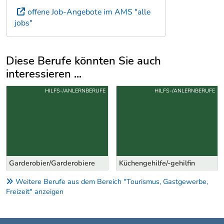
offene Job-Angebote im AMS "alle
jobs"
Diese Berufe könnten Sie auch
interessieren ...
Uber weitere Berufsvorschläge
HILFS-/ANLERNBERUFE
HILFS-/ANLERNBERUFE
Garderobier/Garderobiere
Küchengehilfe/-gehilfin
Weitere Berufe aus dem Bereich "Tourismus, Gastgewerbe,
Freizeit" anzeigen