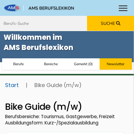
AMS BERUFSLEXIKON
Toggl
Zum Inhalt springen
Zum Navmenü springen
Zur Suche springen
Zur Footer springen
SUCHE
Willkommen im
AMS Berufslexikon
Berufe
Bereiche
Gemerkt
(
0
)
Newsletter
Start
|
Bike Guide (m/w)
Bike Guide (m/w)
Berufsbereiche: Tourismus, Gastgewerbe, Freizeit
Ausbildungsform: Kurz-/Spezialausbildung