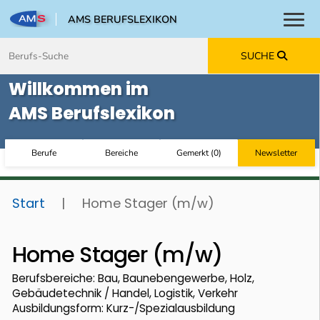
AMS BERUFSLEXIKON
Toggl
Zum Inhalt springen
Zum Navmenü springen
Zur Suche springen
Zur Footer springen
SUCHE
Willkommen im
AMS Berufslexikon
Berufe
Bereiche
Gemerkt
(
0
)
Newsletter
Start
|
Home Stager (m/w)
Home Stager (m/w)
Berufsbereiche: Bau, Baunebengewerbe, Holz,
Gebäudetechnik / Handel, Logistik, Verkehr
Ausbildungsform: Kurz-/Spezialausbildung